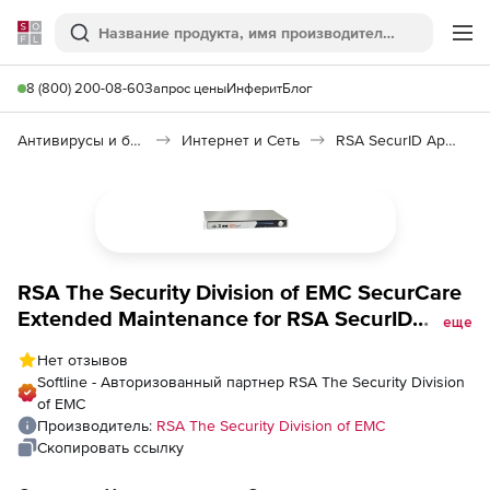
Softline
Поиск
Ме
8 (800) 200-08-60
Запрос цены
Инферит
Блог
Антивирусы и безопасность
Интернет и Сеть
RSA SecurID Appliance
RSA The Security Division of EMC SecurCare
Extended Maintenance for RSA SecurID
еще
Appliance Enterprise Edition for 16 Month,
Нет отзывов
Количество пользователей
Softline - Авторизованный партнер RSA The Security Division
of EMC
Производитель:
RSA The Security Division of EMC
Скопировать ссылку