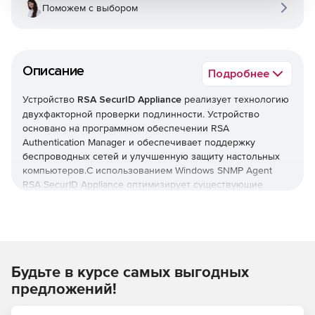
Поможем с выбором
Описание
Подробнее
Устройство
RSA SecurID Appliance
реализует технологию
двухфакторной проверки подлинности. Устройство
основано на программном обеспечении RSA
Authentication Manager и обеспечивает поддержку
беспроводных сетей и улучшенную защиту настольных
компьютеров.С использованием Windows SNMP Agent
RSA SecurID Appliance оптимизирует существующие
системы управления сетями. Устройство поддерживает
стандартные запросы от систем управления и улавливает
SNMP-запросы от определенных событий.
RSA SecurID Appliance поставляется в различных
Будьте в курсе самых выгодных
вариантах и с дополнительными опциями.
предложений!
RSA SecurID Appliance for Large Enterprises
–
предназначено для больших организаций до 50000