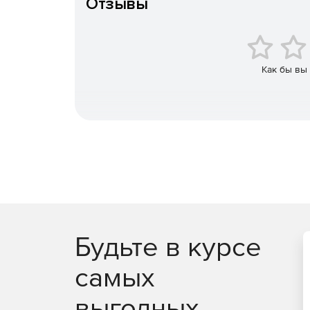
Отзывы
содержит (за фиксированную цену) устройство, н
подробную инструкцию для миграции данных с RSA
Как бы вы
Будьте в курсе
самых
выгодных