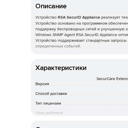
Описание
Устройство
RSA SecurID Appliance
реализует тех
Устройство основано на программном обеспечени
поддержку беспроводных сетей и улучшенную з
Windows SNMP Agent RSA SecurID Appliance опт
Устройство поддерживает стандартные запросы 
определенных событий.
RSA SecurID Appliance поставляется в различны
Характеристики
RSA SecurID Appliance for Large Enterprises
–
пользователей;
SecurCare Extend
Версия
RSA SecurID Appliance for Smaller Organizati
Способ доставки
поставляется в виде готовой сборки для оп
устройстве предустановлено программное обе
Тип лицензии
Срок действия
Тип организации
Пакет доступен
Appliance Conversion Kit
для тек