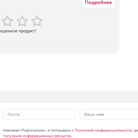
Подробнее
овую лицензию на RSA Authentication Manager и
 Authentication Manager на RSA SecurID Appliance.
 оценили продукт?
Нажимая «Подписаться», я соглашаюсь с
Политикой конфиденциальности
, д
получение информационных рассылок
.