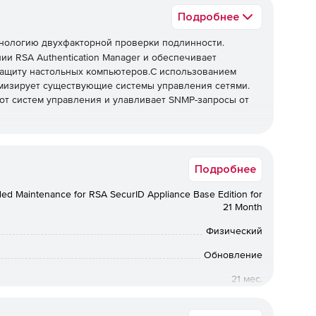
Подробнее
нологию двухфакторной проверки подлинности.
и RSA Authentication Manager и обеспечивает
ащиту настольных компьютеров.С использованием
имизирует существующие системы управления сетями.
от систем управления и улавливает SNMP-запросы от
х вариантах и с дополнительными опциями.
Подробнее
 предназначено для больших организаций до 50000
ed Maintenance for RSA SecurID Appliance Base Edition for
21 Month
ons
– предназначено для меньших организаций и
ределенного количество пользователей. На этом
Физический
спечение RSA Authentication Manager.
Обновление
21 мес.
Коммерческая
ущих пользователей RSA Authentication Manager и