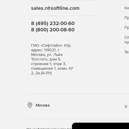
sales.r@softline.com
Ка
Пр
8 (495) 232-00-60
Пр
8 (800) 200-08-60
С
п
ПАО «Софтлайн». Юр.
адрес: 119021, г.
Те
Москва, ул. Льва
Толстого, дом 5,
строение 1, этаж 3,
помещение 1, комн. №
2, 2а (А-311)
Москва
© 