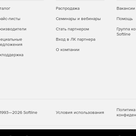
талог
Распродажа
Вакансии
айс-листы
Семинары и вебинары
Помощь
оизводители
Стать партнером
Группа к
Softline
пециальные
Вход в ЛК партнера
редложения
О компании
хподдержка
Политика
Условия использования
1993—2026 Softline
конфиден