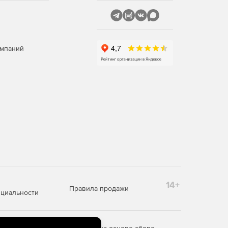
омпаний
14+
Правила продажи
циальности