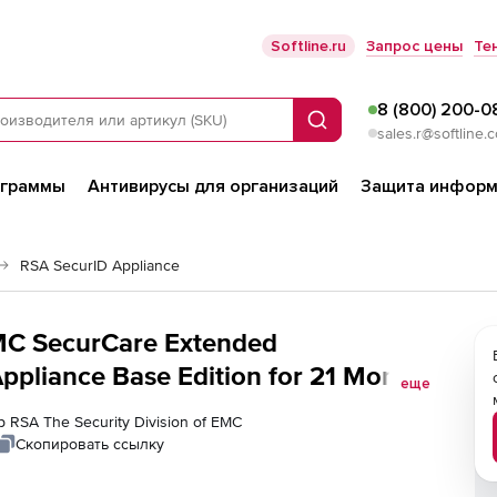
Softline.ru
Запрос цены
Те
8 (800) 200-0
Поиск
sales.r@softline.
ограммы
Антивирусы для организаций
Защита информ
RSA SecurID Appliance
EMC SecurCare Extended
ppliance Base Edition for 21 Month,
еще
 RSA The Security Division of EMC
Скопировать ссылку