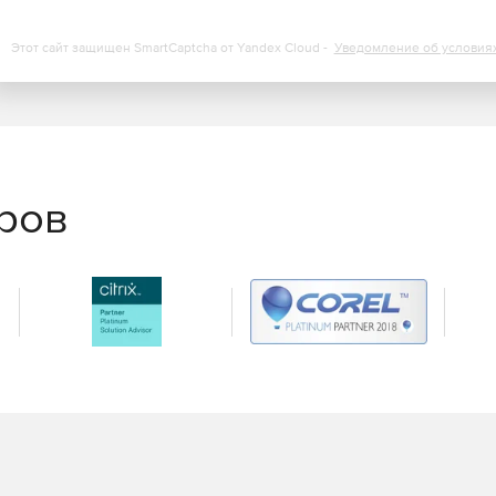
Этот сайт защищен SmartCaptcha от Yandex Cloud -
Уведомление об условия
еров