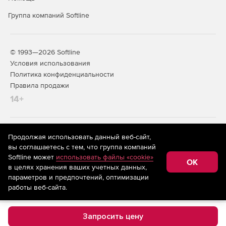
Группа компаний Softline
© 1993—2026 Softline
Условия использования
Политика конфиденциальности
Правила продажи
14+
На информационном ресурсе store.softline.ru применяются
Продолжая использовать данный веб-сайт,
рекомендательные технологии
(информационные технологии
вы соглашаетесь с тем, что группа компаний
предоставления информации на основе сбора,
Softline может
использовать файлы «cookie»
систематизации и анализа сведений, относящихся к
OK
в целях хранения ваших учетных данных,
предпочтениям пользователей сети «Интернет»,
находящихся на территории Российской Федерации)
параметров и предпочтений, оптимизации
работы веб-сайта.
Запросить цену