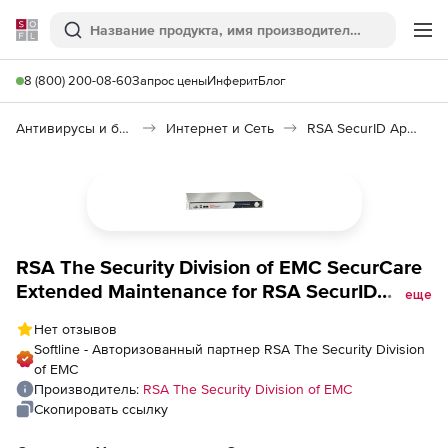
Softline
Поиск
Ме
8 (800) 200-08-60
Запрос цены
Инферит
Блог
Антивирусы и безопасность
Интернет и Сеть
RSA SecurID Appliance
RSA The Security Division of EMC SecurCare
Extended Maintenance for RSA SecurID
еще
Appliance Base to Enterprise Upgrade for 8
Нет отзывов
Month, Количество пользователей
Softline - Авторизованный партнер RSA The Security Division
of EMC
Производитель:
RSA The Security Division of EMC
Скопировать ссылку