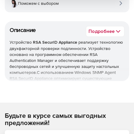
Поможем с выбором
Описание
Подробнее
Устройство
RSA SecurID Appliance
реализует технологию
двухфакторной проверки подлинности. Устройство
основано на программном обеспечении RSA
Authentication Manager и обеспечивает поддержку
беспроводных сетей и улучшенную защиту настольных
компьютеров.С использованием Windows SNMP Agent
RSA SecurID Appliance оптимизирует существующие
системы управления сетями. Устройство поддерживает
стандартные запросы от систем управления и улавливает
SNMP-запросы от определенных событий.
RSA SecurID Appliance поставляется в различных
Будьте в курсе самых выгодных
вариантах и с дополнительными опциями.
предложений!
RSA SecurID Appliance for Large Enterprises
–
предназначено для больших организаций до 50000