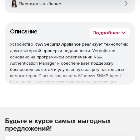
Поможем с выбором
Описание
Подробнее
Устройство
RSA SecurID Appliance
реализует технологию
двухфакторной проверки подлинности. Устройство
основано на программном обеспечении RSA
Authentication Manager и обеспечивает поддержку
беспроводных сетей и улучшенную защиту настольных
компьютеров.С использованием Windows SNMP Agent
RSA SecurID Appliance оптимизирует существующие
системы управления сетями. Устройство поддерживает
стандартные запросы от систем управления и улавливает
SNMP-запросы от определенных событий.
RSA SecurID Appliance поставляется в различных
Будьте в курсе самых выгодных
вариантах и с дополнительными опциями.
предложений!
RSA SecurID Appliance for Large Enterprises
–
предназначено для больших организаций до 50000