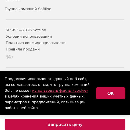
Группа компаний Softline
© 1993—2026 Softline
Условия использования
Политика конфиденциальности
Правила продажи
14+
На информационном ресурсе store.softline.ru применяются
Продолжая использовать данный веб-сайт,
рекомендательные технологии
(информационные технологии
вы соглашаетесь с тем, что группа компаний
предоставления информации на основе сбора,
Softline может
использовать файлы «cookie»
систематизации и анализа сведений, относящихся к
OK
в целях хранения ваших учетных данных,
предпочтениям пользователей сети «Интернет»,
находящихся на территории Российской Федерации)
параметров и предпочтений, оптимизации
работы веб-сайта.
Запросить цену