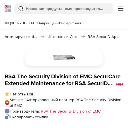
Softline
Поиск
Ме
8 (800) 200-08-60
Запрос цены
Инферит
Блог
Антивирусы и безопасность
Интернет и Сеть
RSA SecurID Appliance
RSA The Security Division of EMC SecurCare
Extended Maintenance for RSA SecurID
еще
Appliance Enterprise Edition for 6 Month,
Нет отзывов
Количество пользователей
Softline - Авторизованный партнер RSA The Security Division
of EMC
Производитель:
RSA The Security Division of EMC
Скопировать ссылку