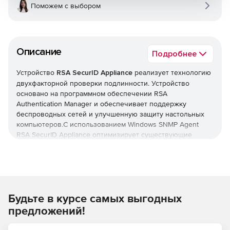
Поможем с выбором
Описание
Подробнее
Устройство
RSA SecurID Appliance
реализует технологию
двухфакторной проверки подлинности. Устройство
основано на программном обеспечении RSA
Authentication Manager и обеспечивает поддержку
беспроводных сетей и улучшенную защиту настольных
компьютеров.С использованием Windows SNMP Agent
RSA SecurID Appliance оптимизирует существующие
системы управления сетями. Устройство поддерживает
стандартные запросы от систем управления и улавливает
SNMP-запросы от определенных событий.
RSA SecurID Appliance поставляется в различных
Будьте в курсе самых выгодных
вариантах и с дополнительными опциями.
предложений!
RSA SecurID Appliance for Large Enterprises
–
предназначено для больших организаций до 50000