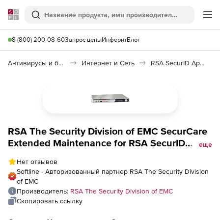
Softline
Поиск
Ме
8 (800) 200-08-60
Запрос цены
Инферит
Блог
Антивирусы и безопасность
Интернет и Сеть
RSA SecurID Appliance
RSA The Security Division of EMC SecurCare
Extended Maintenance for RSA SecurID
еще
Appliance Base to Enterprise Upgrade for 20
Нет отзывов
Month, Количество пользователей
Softline - Авторизованный партнер RSA The Security Division
of EMC
Производитель:
RSA The Security Division of EMC
Скопировать ссылку