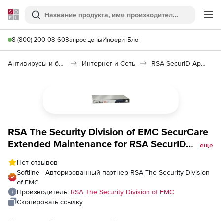
Softline
Поиск
Ме
8 (800) 200-08-60
Запрос цены
Инферит
Блог
Антивирусы и безопасность
Интернет и Сеть
RSA SecurID Appliance
RSA The Security Division of EMC SecurCare
Extended Maintenance for RSA SecurID
еще
Appliance Enterprise Edition for 18 Month,
Нет отзывов
Количество пользователей
Softline - Авторизованный партнер RSA The Security Division
of EMC
Производитель:
RSA The Security Division of EMC
Скопировать ссылку