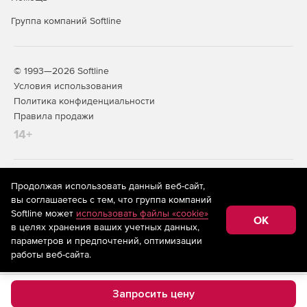
Группа компаний Softline
© 1993—2026 Softline
Условия использования
Политика конфиденциальности
Правила продажи
14+
На информационном ресурсе store.softline.ru применяются
Продолжая использовать данный веб-сайт,
рекомендательные технологии
(информационные технологии
вы соглашаетесь с тем, что группа компаний
предоставления информации на основе сбора,
Softline может
использовать файлы «cookie»
систематизации и анализа сведений, относящихся к
OK
в целях хранения ваших учетных данных,
предпочтениям пользователей сети «Интернет»,
находящихся на территории Российской Федерации)
параметров и предпочтений, оптимизации
работы веб-сайта.
Запросить цену