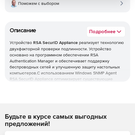
Поможем с выбором
Описание
Подробнее
Устройство
RSA SecurID Appliance
реализует технологию
двухфакторной проверки подлинности. Устройство
основано на программном обеспечении RSA
Authentication Manager и обеспечивает поддержку
беспроводных сетей и улучшенную защиту настольных
компьютеров.С использованием Windows SNMP Agent
RSA SecurID Appliance оптимизирует существующие
системы управления сетями. Устройство поддерживает
стандартные запросы от систем управления и улавливает
SNMP-запросы от определенных событий.
RSA SecurID Appliance поставляется в различных
Будьте в курсе самых выгодных
вариантах и с дополнительными опциями.
предложений!
RSA SecurID Appliance for Large Enterprises
–
предназначено для больших организаций до 50000