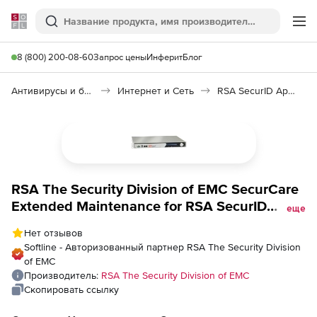
Softline
Поиск
Ме
8 (800) 200-08-60
Запрос цены
Инферит
Блог
Антивирусы и безопасность
Интернет и Сеть
RSA SecurID Appliance
RSA The Security Division of EMC SecurCare
Extended Maintenance for RSA SecurID
еще
Appliance Base to Enterprise Upgrade for 20
Нет отзывов
Month, Количество пользователей
Softline - Авторизованный партнер RSA The Security Division
of EMC
Производитель:
RSA The Security Division of EMC
Скопировать ссылку