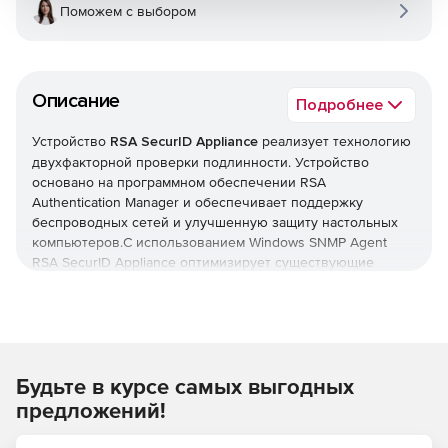
Поможем с выбором
Описание
Подробнее
Устройство
RSA SecurID Appliance
реализует технологию
двухфакторной проверки подлинности. Устройство
основано на программном обеспечении RSA
Authentication Manager и обеспечивает поддержку
беспроводных сетей и улучшенную защиту настольных
компьютеров.С использованием Windows SNMP Agent
RSA SecurID Appliance оптимизирует существующие
системы управления сетями. Устройство поддерживает
стандартные запросы от систем управления и улавливает
SNMP-запросы от определенных событий.
RSA SecurID Appliance поставляется в различных
Будьте в курсе самых выгодных
вариантах и с дополнительными опциями.
предложений!
RSA SecurID Appliance for Large Enterprises
–
предназначено для больших организаций до 50000