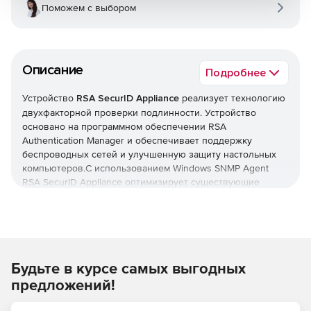
Поможем с выбором
Описание
Подробнее
Устройство
RSA SecurID Appliance
реализует технологию
двухфакторной проверки подлинности. Устройство
основано на программном обеспечении RSA
Authentication Manager и обеспечивает поддержку
беспроводных сетей и улучшенную защиту настольных
компьютеров.С использованием Windows SNMP Agent
RSA SecurID Appliance оптимизирует существующие
системы управления сетями. Устройство поддерживает
стандартные запросы от систем управления и улавливает
SNMP-запросы от определенных событий.
RSA SecurID Appliance поставляется в различных
Будьте в курсе самых выгодных
вариантах и с дополнительными опциями.
предложений!
RSA SecurID Appliance for Large Enterprises
–
предназначено для больших организаций до 50000