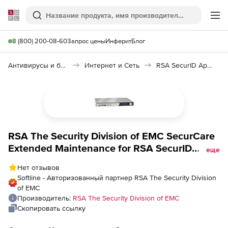
Softline
Поиск
Ме
8 (800) 200-08-60
Запрос цены
Инферит
Блог
Антивирусы и безопасность
Интернет и Сеть
RSA SecurID Appliance
RSA The Security Division of EMC SecurCare
Extended Maintenance for RSA SecurID
еще
Appliance Base to Enterprise Upgrade for 22
Нет отзывов
Month, Количество пользователей
Softline - Авторизованный партнер RSA The Security Division
of EMC
Производитель:
RSA The Security Division of EMC
Скопировать ссылку