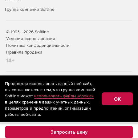
Группа компаний Softline
© 1993—2026 Softline
Условия использования
Политика конфиденциальности
Правила продажи
14+
На информационном ресурсе store.softline.ru применяются
Продолжая использовать данный веб-сайт,
рекомендательные технологии
(информационные технологии
вы соглашаетесь с тем, что группа компаний
предоставления информации на основе сбора,
Softline может
использовать файлы «cookie»
систематизации и анализа сведений, относящихся к
OK
в целях хранения ваших учетных данных,
предпочтениям пользователей сети «Интернет»,
находящихся на территории Российской Федерации)
параметров и предпочтений, оптимизации
работы веб-сайта.
Запросить цену