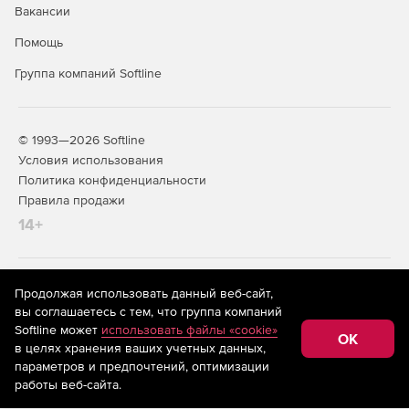
Вакансии
Помощь
Группа компаний Softline
© 1993—2026 Softline
Условия использования
Политика конфиденциальности
Правила продажи
14+
На информационном ресурсе store.softline.ru применяются
Продолжая использовать данный веб-сайт,
рекомендательные технологии
(информационные технологии
вы соглашаетесь с тем, что группа компаний
предоставления информации на основе сбора,
Softline может
использовать файлы «cookie»
систематизации и анализа сведений, относящихся к
OK
в целях хранения ваших учетных данных,
предпочтениям пользователей сети «Интернет»,
находящихся на территории Российской Федерации)
параметров и предпочтений, оптимизации
работы веб-сайта.