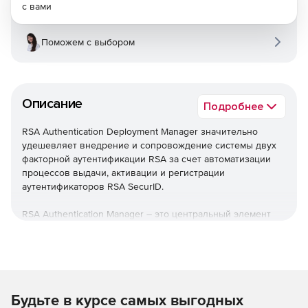
с вами
Поможем с выбором
Описание
Подробнее
RSA Authentication Deployment Manager значительно
удешевляет внедрение и сопровождение системы двух
факторной аутентификации RSA за счет автоматизации
процессов выдачи, активации и регистрации
аутентификаторов RSA SecurID.
RSA Authentication Manager – это центральный элемент
системы двухфакторной аутентификации RSA SecurID,
который обеспечивает проверку подлинности
пользователей и централизованное управление
политиками доступа к информационным ресурсам
предприятия.
Будьте в курсе самых выгодных