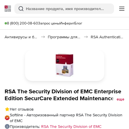
Softline
Поиск
Ме
8 (800) 200-08-60
Запрос цены
Инферит
Блог
Антивирусы и безопасность
Программы для защиты информации
RSA Authentication Manager
RSA The Security Division of EMC Enterprise
Edition SecurCare Extended Maintenance for
еще
12 Month, Количество пользователей
Нет отзывов
Softline - Авторизованный партнер RSA The Security Division
of EMC
Производитель:
RSA The Security Division of EMC