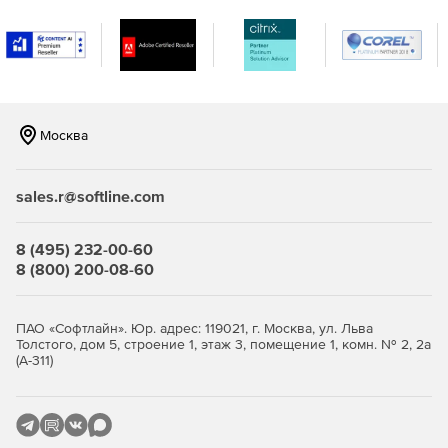
Вместе с аутентификаторами RSA SecurID и
программными агентами RSA Authentication Agent сервер
RSA Authentication Manager образует комплексную
инфраструктуру двухфакторной аутентификации
пользователей, которая не имеет равных по числу
поддерживаемых решений VPN, беспроводных сетей,
web-приложений, программных решений для бизнеса и
Москва
операционных систем.
sales.r@softline.com
8 (495) 232-00-60
8 (800) 200-08-60
ПАО «Софтлайн». Юр. адрес: 119021, г. Москва, ул. Льва
Толстого, дом 5, строение 1, этаж 3, помещение 1, комн. № 2, 2а
(А-311)