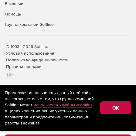
Вакансии
Помощь
Группа компаний Softline
© 1993—2026 Softline
Условия использования
Политика конфиденциальности
Правила продажи
14+
Продолжая использовать данный веб-сайт,
На информационном ресурсе store.softline.ru применяются
вы соглашаетесь с тем, что группа компаний
рекомендательные технологии
(информационные технологии
Softline может
использовать файлы «cookie»
предоставления информации на основе сбора,
OK
в целях хранения ваших учетных данных,
систематизации и анализа сведений, относящихся к
предпочтениям пользователей сети «Интернет»,
параметров и предпочтений, оптимизации
находящихся на территории Российской Федерации)
работы веб-сайта.