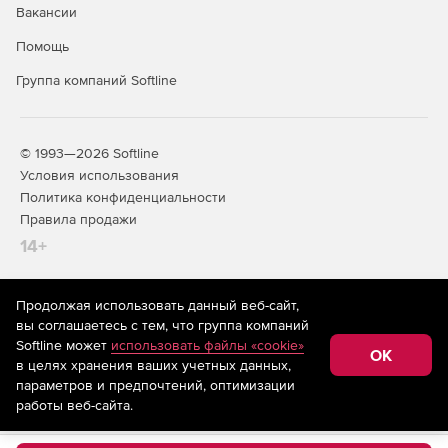
Вакансии
Помощь
Группа компаний Softline
© 1993—2026 Softline
Условия использования
Политика конфиденциальности
Правила продажи
14+
Продолжая использовать данный веб-сайт,
На информационном ресурсе store.softline.ru применяются
вы соглашаетесь с тем, что группа компаний
рекомендательные технологии
(информационные технологии
Softline может
использовать файлы «cookie»
предоставления информации на основе сбора,
OK
в целях хранения ваших учетных данных,
систематизации и анализа сведений, относящихся к
предпочтениям пользователей сети «Интернет»,
параметров и предпочтений, оптимизации
находящихся на территории Российской Федерации)
работы веб-сайта.