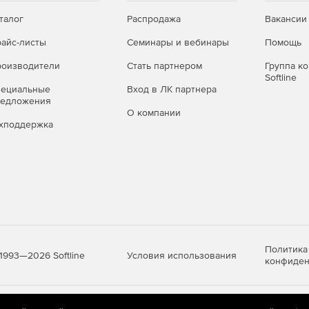
талог
Распродажа
Вакансии
айс-листы
Семинары и вебинары
Помощь
оизводители
Стать партнером
Группа к
Softline
пециальные
Вход в ЛК партнера
редложения
О компании
хподдержка
Политика
Условия использования
1993—2026 Softline
конфиден