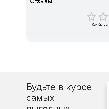
Отзывы
Вместе с аутентификаторами RSA SecurID и прог
Authentication Manager образует комплексную и
пользователей, которая не имеет равных по чи
web-приложений, программных решений для биз
Как бы вы
Будьте в курсе
самых
выгодных