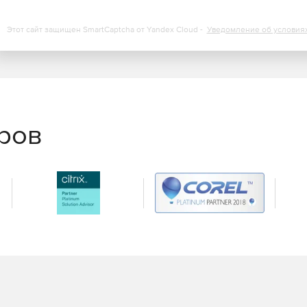
Этот сайт защищен SmartCaptcha от Yandex Cloud -
Уведомление об условия
еров