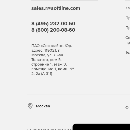
sales.r@softline.com
Ка
Пр
8 (495) 232-00-60
Пр
8 (800) 200-08-60
С
п
ПАО «Софтлайн». Юр.
адрес: 119021, г.
Те
Москва, ул. Льва
Толстого, дом 5,
строение 1, этаж 3,
помещение 1, комн. №
2, 2а (А-311)
Москва
© 