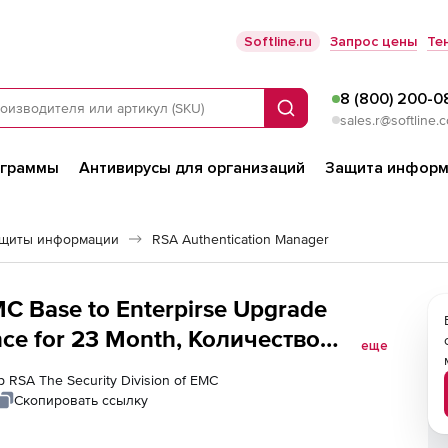
Softline.ru
Запрос цены
Те
8 (800) 200-0
Поиск
sales.r@softline.
ограммы
Антивирусы для организаций
Защита информ
ащиты информации
RSA Authentication Manager
MC Base to Enterpirse Upgrade
ce for 23 Month, Количество
еще
 RSA The Security Division of EMC
Скопировать ссылку