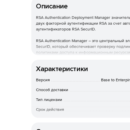
Описание
RSA Authentication Deployment Manager значит
двух факторной аутентификации RSA за счет авт
аутентификаторов RSA SecurID.
RSA Authentication Manager – это центральный 
SecurID, который обеспечивает проверку подли
политиками доступа к информационным ресурса
RSA Authentication Manager Base Edition– базова
Характеристики
PSA Authentication Manager Enterprise Edition–
Версия
Base to Enterp
дополнений превосходящих версию RSA Authentica
Способ доставки
PSA Authentication Manager Base Enterpirse Up
Authentication Manager Base Edition до версии RS
Тип лицензии
RSA Authentication Deployment Manager конечны
Срок действия
запросы на получение аутентификаторов, котор
выполняющими ввод данных, активацию жетонов и
Тип организации
Deployment Manager идеальной подходит как дл
так и для ориентированных на внешних пользов