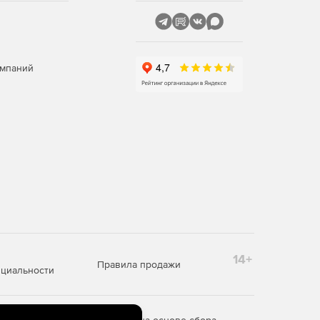
омпаний
14+
Правила продажи
циальности