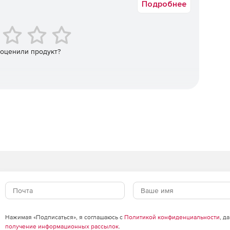
Подробнее
раммными агентами RSA Authentication Agent сервер RSA
нфраструктуру двухфакторной аутентификации
слу поддерживаемых решений VPN, беспроводных сетей,
неса и операционных систем.
 оценили продукт?
Нажимая «Подписаться», я соглашаюсь с
Политикой конфиденциальности
, д
получение информационных рассылок
.