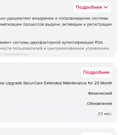
Подробнее
ельно удешевляет внедрение и сопровождение системы
оматизации процессов выдачи, активации и регистрации
элемент системы двухфакторной аутентификации RSA
нности пользователей и централизованное управление
м предприятия.
я версия программы.
Подробнее
 представляет собой версию программы с набором
irse Upgrade SecurCare Extended Maintenance for 23 Month
tion Manager Base Edition.
Физический
grade– продукт который обновляет версию программы RSA
A Authentication Manager Enterprise Edition.С помощью
Обновление
е пользователи могут самостоятельной формировать
23 мес.
ые затем обрабатываются администраторами,
 их привязку к пользователям. RSA Authentication
Коммерческая
я внутрикорпоративных систем строгой аутентификации,
ателей решений электронного бизнеса.