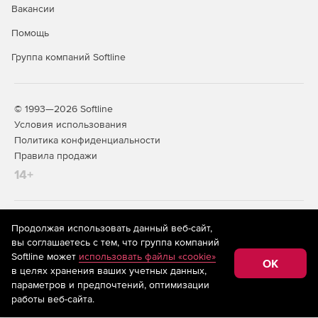
Вакансии
Помощь
Группа компаний Softline
© 1993—2026 Softline
Условия использования
Политика конфиденциальности
Правила продажи
14+
На информационном ресурсе store.softline.ru применяются
Продолжая использовать данный веб-сайт,
рекомендательные технологии
(информационные технологии
вы соглашаетесь с тем, что группа компаний
предоставления информации на основе сбора,
Softline может
использовать файлы «cookie»
систематизации и анализа сведений, относящихся к
OK
в целях хранения ваших учетных данных,
предпочтениям пользователей сети «Интернет»,
находящихся на территории Российской Федерации)
параметров и предпочтений, оптимизации
работы веб-сайта.