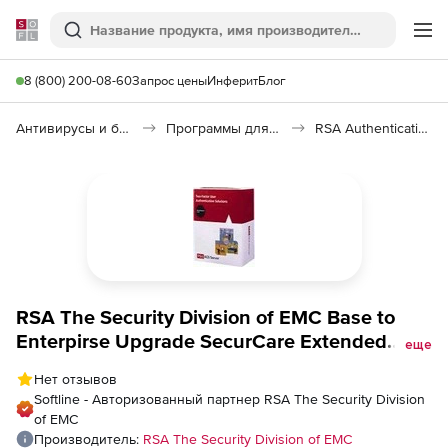
Softline
Поиск
Ме
8 (800) 200-08-60
Запрос цены
Инферит
Блог
Антивирусы и безопасность
Программы для защиты информации
RSA Authentication Manager
RSA The Security Division of EMC Base to
Enterpirse Upgrade SecurCare Extended
еще
Maintenance for 5 Month, Количество
Нет отзывов
пользователей
Softline - Авторизованный партнер RSA The Security Division
of EMC
Производитель:
RSA The Security Division of EMC