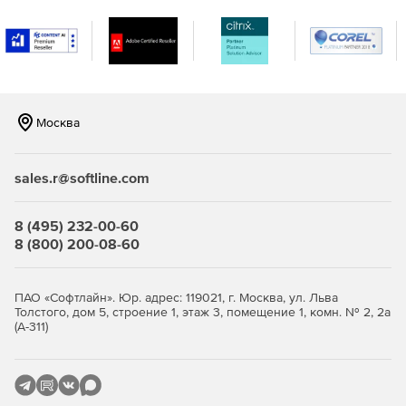
Вместе с аутентификаторами RSA SecurID и
программными агентами RSA Authentication Agent сервер
RSA Authentication Manager образует комплексную
инфраструктуру двухфакторной аутентификации
пользователей, которая не имеет равных по числу
поддерживаемых решений VPN, беспроводных сетей,
web-приложений, программных решений для бизнеса и
Москва
операционных систем.
sales.r@softline.com
8 (495) 232-00-60
8 (800) 200-08-60
ПАО «Софтлайн». Юр. адрес: 119021, г. Москва, ул. Льва
Толстого, дом 5, строение 1, этаж 3, помещение 1, комн. № 2, 2а
(А-311)