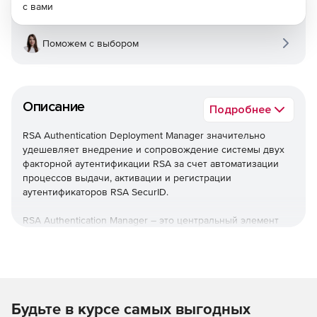
с вами
Поможем с выбором
Описание
Подробнее
RSA Authentication Deployment Manager значительно
удешевляет внедрение и сопровождение системы двух
факторной аутентификации RSA за счет автоматизации
процессов выдачи, активации и регистрации
аутентификаторов RSA SecurID.
RSA Authentication Manager – это центральный элемент
системы двухфакторной аутентификации RSA SecurID,
который обеспечивает проверку подлинности
пользователей и централизованное управление
политиками доступа к информационным ресурсам
предприятия.
Будьте в курсе самых выгодных