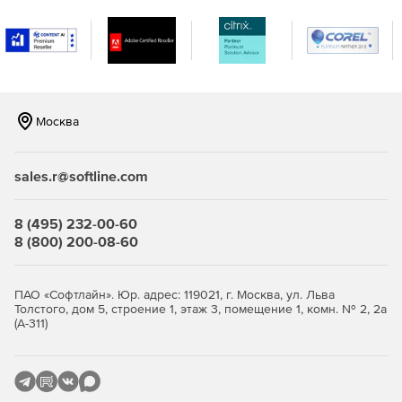
Вместе с аутентификаторами RSA SecurID и
программными агентами RSA Authentication Agent сервер
RSA Authentication Manager образует комплексную
инфраструктуру двухфакторной аутентификации
пользователей, которая не имеет равных по числу
поддерживаемых решений VPN, беспроводных сетей,
web-приложений, программных решений для бизнеса и
Москва
операционных систем.
sales.r@softline.com
8 (495) 232-00-60
8 (800) 200-08-60
ПАО «Софтлайн». Юр. адрес: 119021, г. Москва, ул. Льва
Толстого, дом 5, строение 1, этаж 3, помещение 1, комн. № 2, 2а
(А-311)