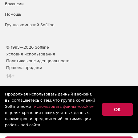
Вакансии
Помощь
Группа компаний Softline
© 1993—2026 Softline
Условия использования
Политика конфиденциальности
Правила продажи
14+
Продолжая использовать данный веб-сайт,
На информационном ресурсе store.softline.ru применяются
вы соглашаетесь с тем, что группа компаний
рекомендательные технологии
(информационные технологии
Softline может
использовать файлы «cookie»
предоставления информации на основе сбора,
OK
в целях хранения ваших учетных данных,
систематизации и анализа сведений, относящихся к
предпочтениям пользователей сети «Интернет»,
параметров и предпочтений, оптимизации
находящихся на территории Российской Федерации)
работы веб-сайта.