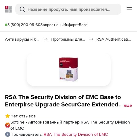
Softline
Поиск
Ме
8 (800) 200-08-60
Запрос цены
Инферит
Блог
Антивирусы и безопасность
Программы для защиты информации
RSA Authentication Manager
RSA The Security Division of EMC Base to
Enterpirse Upgrade SecurCare Extended
еще
Maintenance for 1 Month, Количество
Нет отзывов
пользователей
Softline - Авторизованный партнер RSA The Security Division
of EMC
Производитель:
RSA The Security Division of EMC