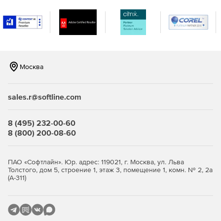
Вместе с аутентификаторами RSA SecurID и
программными агентами RSA Authentication Agent сервер
RSA Authentication Manager образует комплексную
инфраструктуру двухфакторной аутентификации
пользователей, которая не имеет равных по числу
поддерживаемых решений VPN, беспроводных сетей,
web-приложений, программных решений для бизнеса и
Москва
операционных систем.
sales.r@softline.com
8 (495) 232-00-60
8 (800) 200-08-60
ПАО «Софтлайн». Юр. адрес: 119021, г. Москва, ул. Льва
Толстого, дом 5, строение 1, этаж 3, помещение 1, комн. № 2, 2а
(А-311)