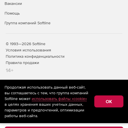
Вакансии
Помощь
Группа компаний Softline
© 1993—2026 Softline
Условия использования
Политика конфиденциальности
Правила продажи
14+
Продолжая использовать данный веб-сайт,
На информационном ресурсе store.softline.ru применяются
вы соглашаетесь с тем, что группа компаний
рекомендательные технологии
(информационные технологии
Softline может
использовать файлы «cookie»
предоставления информации на основе сбора,
OK
в целях хранения ваших учетных данных,
систематизации и анализа сведений, относящихся к
предпочтениям пользователей сети «Интернет»,
параметров и предпочтений, оптимизации
находящихся на территории Российской Федерации)
работы веб-сайта.