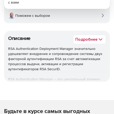
с вами
Поможем с выбором
Описание
Подробнее
RSA Authentication Deployment Manager значительно
удешевляет внедрение и сопровождение системы двух
факторной аутентификации RSA за счет автоматизации
процессов выдачи, активации и регистрации
аутентификаторов RSA SecurID.
RSA Authentication Manager – это центральный элемент
системы двухфакторной аутентификации RSA SecurID,
который обеспечивает проверку подлинности
пользователей и централизованное управление
политиками доступа к информационным ресурсам
предприятия.
Будьте в курсе самых выгодных