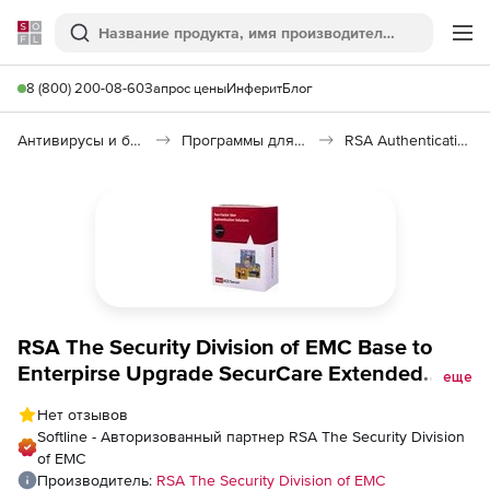
Softline
Поиск
Ме
8 (800) 200-08-60
Запрос цены
Инферит
Блог
Антивирусы и безопасность
Программы для защиты информации
RSA Authentication Manager
RSA The Security Division of EMC Base to
Enterpirse Upgrade SecurCare Extended
еще
Maintenance for 9 Month, Количество
Нет отзывов
пользователей
Softline - Авторизованный партнер RSA The Security Division
of EMC
Производитель:
RSA The Security Division of EMC