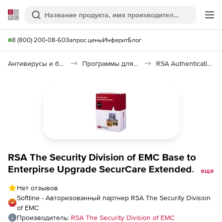
Softline
Поиск
Ме
8 (800) 200-08-60
Запрос цены
Инферит
Блог
Антивирусы и безопасность
Программы для защиты информации
RSA Authentication Manager
RSA The Security Division of EMC Base to
Enterpirse Upgrade SecurCare Extended
еще
Maintenance for 4 Month, Количество
Нет отзывов
пользователей
Softline - Авторизованный партнер RSA The Security Division
of EMC
Производитель:
RSA The Security Division of EMC