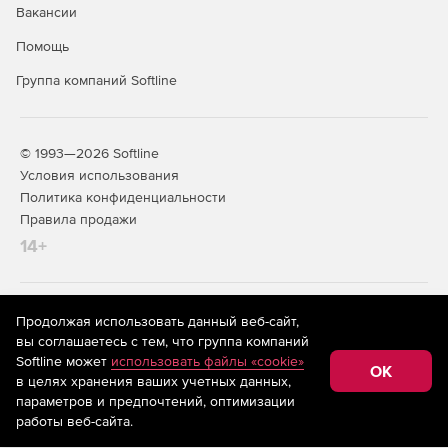
Вакансии
Помощь
Группа компаний Softline
© 1993—2026 Softline
Условия использования
Политика конфиденциальности
Правила продажи
14+
На информационном ресурсе store.softline.ru применяются
Продолжая использовать данный веб-сайт,
рекомендательные технологии
(информационные технологии
вы соглашаетесь с тем, что группа компаний
предоставления информации на основе сбора,
Softline может
использовать файлы «cookie»
систематизации и анализа сведений, относящихся к
OK
в целях хранения ваших учетных данных,
предпочтениям пользователей сети «Интернет»,
находящихся на территории Российской Федерации)
параметров и предпочтений, оптимизации
работы веб-сайта.