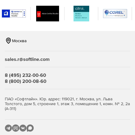
Вместе с аутентификаторами RSA SecurID и
программными агентами RSA Authentication Agent сервер
RSA Authentication Manager образует комплексную
инфраструктуру двухфакторной аутентификации
пользователей, которая не имеет равных по числу
поддерживаемых решений VPN, беспроводных сетей,
web-приложений, программных решений для бизнеса и
Москва
операционных систем.
sales.r@softline.com
8 (495) 232-00-60
8 (800) 200-08-60
ПАО «Софтлайн». Юр. адрес: 119021, г. Москва, ул. Льва
Толстого, дом 5, строение 1, этаж 3, помещение 1, комн. № 2, 2а
(А-311)