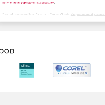
получение информационных рассылок
.
Этот сайт защищен SmartCaptcha от Yandex Cloud -
Уведомление об условия
еров