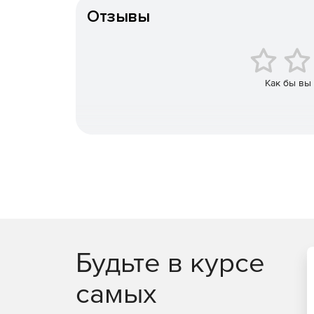
так и для ориентированных на внешних пользов
Отзывы
Вместе с аутентификаторами RSA SecurID и прог
Authentication Manager образует комплексную и
пользователей, которая не имеет равных по чи
web-приложений, программных решений для биз
Как бы вы
Будьте в курсе
самых