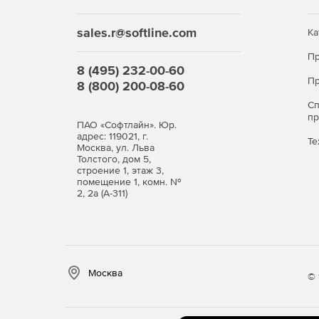
sales.r@softline.com
Ка
Пр
8 (495) 232-00-60
Пр
8 (800) 200-08-60
С
п
ПАО «Софтлайн». Юр.
адрес: 119021, г.
Те
Москва, ул. Льва
Толстого, дом 5,
строение 1, этаж 3,
помещение 1, комн. №
2, 2а (А-311)
Москва
© 