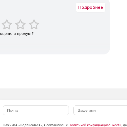
ателей решений электронного бизнеса.
Подробнее
раммными агентами RSA Authentication Agent сервер RSA
нфраструктуру двухфакторной аутентификации
слу поддерживаемых решений VPN, беспроводных сетей,
неса и операционных систем.
 оценили продукт?
Нажимая «Подписаться», я соглашаюсь с
Политикой конфиденциальности
, д