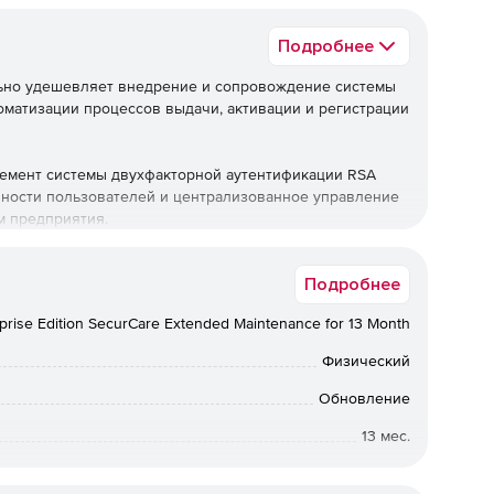
Подробнее
ельно удешевляет внедрение и сопровождение системы
оматизации процессов выдачи, активации и регистрации
элемент системы двухфакторной аутентификации RSA
нности пользователей и централизованное управление
м предприятия.
я версия программы.
Подробнее
 представляет собой версию программы с набором
prise Edition SecurCare Extended Maintenance for 13 Month
tion Manager Base Edition.
Физический
grade– продукт который обновляет версию программы RSA
A Authentication Manager Enterprise Edition.С помощью
Обновление
е пользователи могут самостоятельной формировать
13 мес.
ые затем обрабатываются администраторами,
 их привязку к пользователям. RSA Authentication
Коммерческая
я внутрикорпоративных систем строгой аутентификации,