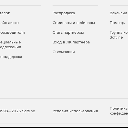
талог
Распродажа
Вакансии
айс-листы
Семинары и вебинары
Помощь
оизводители
Стать партнером
Группа к
Softline
пециальные
Вход в ЛК партнера
редложения
О компании
хподдержка
Политика
Условия использования
1993—2026 Softline
конфиден