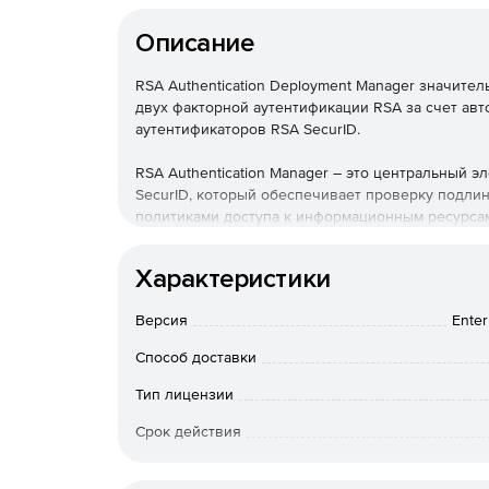
Описание
RSA Authentication Deployment Manager значит
двух факторной аутентификации RSA за счет авт
аутентификаторов RSA SecurID.
RSA Authentication Manager – это центральный 
SecurID, который обеспечивает проверку подли
политиками доступа к информационным ресурса
RSA Authentication Manager Base Edition– базова
Характеристики
PSA Authentication Manager Enterprise Edition–
Версия
Enter
дополнений превосходящих версию RSA Authentica
Способ доставки
PSA Authentication Manager Base Enterpirse Up
Authentication Manager Base Edition до версии RS
Тип лицензии
RSA Authentication Deployment Manager конечны
Срок действия
запросы на получение аутентификаторов, котор
выполняющими ввод данных, активацию жетонов и
Тип организации
Deployment Manager идеальной подходит как дл