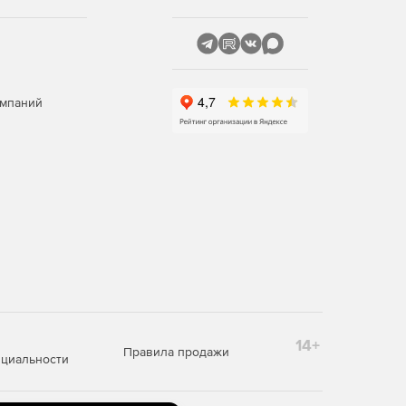
омпаний
14+
Правила продажи
циальности