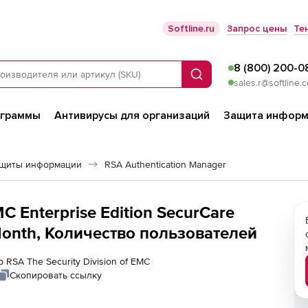
Softline.ru
Запрос цены
Те
8 (800) 200-0
Поиск
sales.r@softline.
ограммы
Антивирусы для организаций
Защита информ
ащиты информации
RSA Authentication Manager
MC Enterprise Edition SecurCare
Month, Количество пользователей
 RSA The Security Division of EMC
Скопировать ссылку