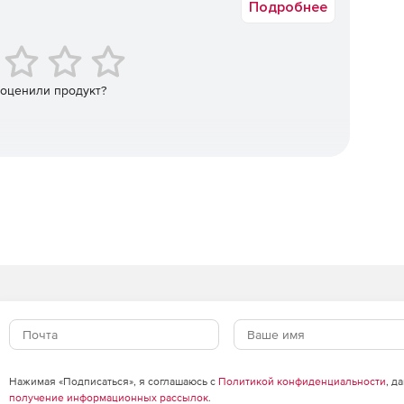
Подробнее
раммными агентами RSA Authentication Agent сервер RSA
нфраструктуру двухфакторной аутентификации
слу поддерживаемых решений VPN, беспроводных сетей,
неса и операционных систем.
 оценили продукт?
Нажимая «Подписаться», я соглашаюсь с
Политикой конфиденциальности
, д
получение информационных рассылок
.