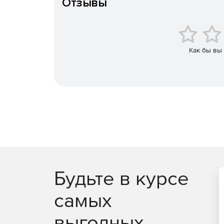
Отзывы
Вместе с аутентификаторами RSA SecurID и прог
Authentication Manager образует комплексную и
пользователей, которая не имеет равных по чи
web-приложений, программных решений для биз
Как бы вы
Будьте в курсе
самых
выгодных