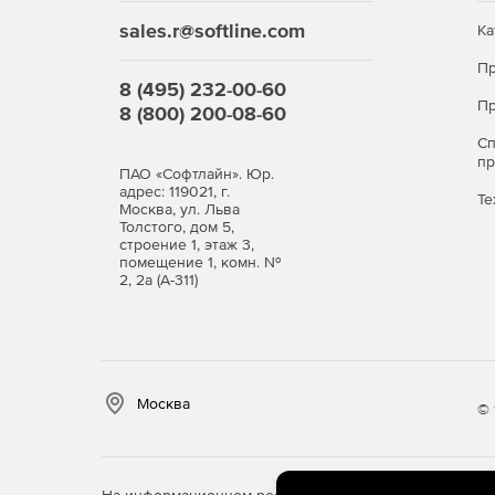
sales.r@softline.com
Ка
Пр
8 (495) 232-00-60
Пр
8 (800) 200-08-60
С
п
ПАО «Софтлайн». Юр.
адрес: 119021, г.
Те
Москва, ул. Льва
Толстого, дом 5,
строение 1, этаж 3,
помещение 1, комн. №
2, 2а (А-311)
Москва
© 