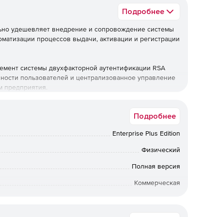
Подробнее
ельно удешевляет внедрение и сопровождение системы
оматизации процессов выдачи, активации и регистрации
элемент системы двухфакторной аутентификации RSA
нности пользователей и централизованное управление
м предприятия.
я версия программы.
Подробнее
 представляет собой версию программы с набором
Enterprise Plus Edition
tion Manager Base Edition.
Физический
grade– продукт который обновляет версию программы RSA
A Authentication Manager Enterprise Edition.С помощью
Полная версия
е пользователи могут самостоятельной формировать
Коммерческая
ые затем обрабатываются администраторами,
 их привязку к пользователям. RSA Authentication
Английский
я внутрикорпоративных систем строгой аутентификации,
ателей решений электронного бизнеса.