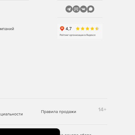
омпаний
14+
Правила продажи
циальности