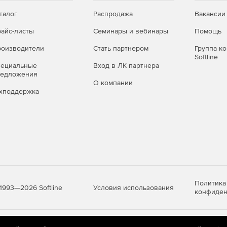
талог
Распродажа
Вакансии
айс-листы
Семинары и вебинары
Помощь
оизводители
Стать партнером
Группа к
Softline
пециальные
Вход в ЛК партнера
редложения
О компании
хподдержка
Политика
Условия использования
1993—2026 Softline
конфиден