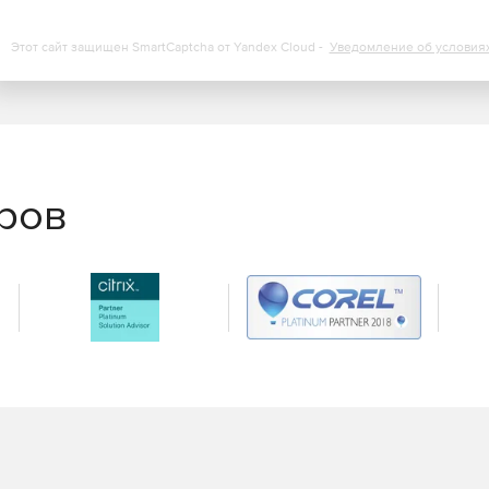
Этот сайт защищен SmartCaptcha от Yandex Cloud -
Уведомление об условия
еров