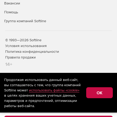
Вакансии
Помощь
Группа компаний Softline
© 1993—2026 Softline
Условия использования
Политика конфиденциальности
Правила продажи
14+
Продолжая использовать данный веб-сайт,
На информационном ресурсе store.softline.ru применяются
вы соглашаетесь с тем, что группа компаний
рекомендательные технологии
(информационные технологии
Softline может
использовать файлы «cookie»
предоставления информации на основе сбора,
OK
в целях хранения ваших учетных данных,
систематизации и анализа сведений, относящихся к
предпочтениям пользователей сети «Интернет»,
параметров и предпочтений, оптимизации
находящихся на территории Российской Федерации)
работы веб-сайта.