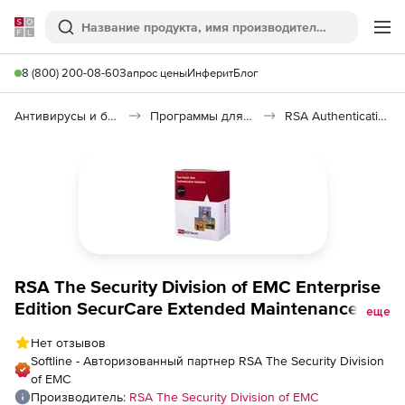
Softline
Поиск
Ме
8 (800) 200-08-60
Запрос цены
Инферит
Блог
Антивирусы и безопасность
Программы для защиты информации
RSA Authentication Manager
RSA The Security Division of EMC Enterprise
Edition SecurCare Extended Maintenance for
еще
16 Month, Количество пользователей
Нет отзывов
Softline - Авторизованный партнер RSA The Security Division
of EMC
Производитель:
RSA The Security Division of EMC