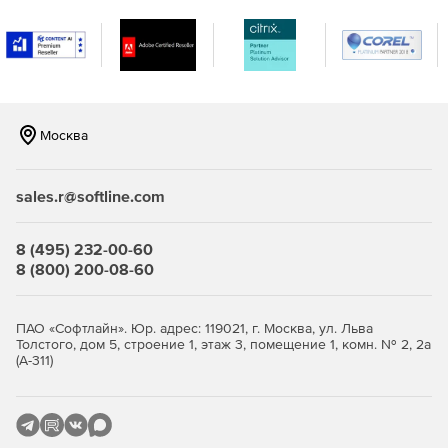
Вместе с аутентификаторами RSA SecurID и
программными агентами RSA Authentication Agent сервер
RSA Authentication Manager образует комплексную
инфраструктуру двухфакторной аутентификации
пользователей, которая не имеет равных по числу
поддерживаемых решений VPN, беспроводных сетей,
web-приложений, программных решений для бизнеса и
Москва
операционных систем.
sales.r@softline.com
8 (495) 232-00-60
8 (800) 200-08-60
ПАО «Софтлайн». Юр. адрес: 119021, г. Москва, ул. Льва
Толстого, дом 5, строение 1, этаж 3, помещение 1, комн. № 2, 2а
(А-311)