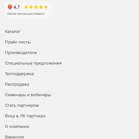
предприятия. Просто снабдите их аутентификаторами
RSA SecurID и вы будет абсолютно в том, что доступ к
электронной почте, беспроводным сетям, системам
удаленного доступа, шлюзам VPN, базам данных,
интранет- и экстранет-приложениям , web-серверам и
Каталог
практически любым другим корпоративным
информационным ресурсам на платформах UNIX и
Прайс-листы
Windows получают только и именно те лица, которым это
Производители
разрешено.
Специальные предложения
Защита инвестиций
Техподдержка
В рамках программы RSA SecurID Ready более 190
Распродажа
ведущих поставщиков межсетевых экранов, серверов
удаленного доступа и систем VPN предлагают решения
Семинары и вебинары
со встроенной поддержкой аутентификации RSA SecurID.
Кроме того, компания RSAC Security выпускает
Стать партнером
программное обеспечение RSA Authentication Agent для
встраивания двухфакторной аутентификации в ведущие
Вход в ЛК партнера
операционные системы и сервера web. Беспрецедентно
О компании
высокий уровень совместимости с программными и
аппаратными решениями сторонних поставщиков
Вакансии