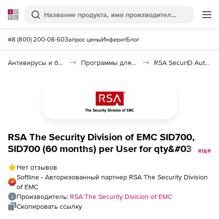
Softline
Поиск
Ме
8 (800) 200-08-60
Запрос цены
Инферит
Блог
Антивирусы и безопасность
Программы для защиты информации
RSA SecurID Authenticator
RSA The Security Division of EMC SID700,
SID700 (60 months) per User for qty&#039;s
еще
between 5,005 - 7,500 Users
Нет отзывов
Softline - Авторизованный партнер RSA The Security Division
of EMC
Производитель:
RSA The Security Division of EMC
Скопировать ссылку