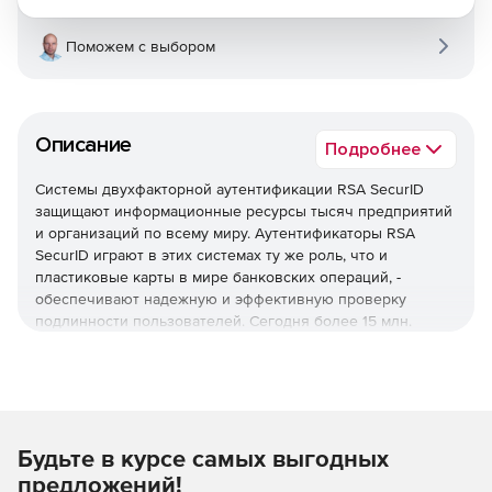
Поможем с выбором
Описание
Подробнее
Системы двухфакторной аутентификации RSA SecurID
защищают информационные ресурсы тысяч предприятий
и организаций по всему миру. Аутентификаторы RSA
SecurID играют в этих системах ту же роль, что и
пластиковые карты в мире банковских операций, -
обеспечивают надежную и эффективную проверку
подлинности пользователей. Сегодня более 15 млн.
человек используют аутентификаторы RSA SecurID для
защищенного подключения к беспроводным и VPN-
сетям, серверам удаленного доступа и межсетевым
экранам, web-приложениям и корпоративным ИТ-
ресурсам. Простота использования и администрирования
систем двухфакторной аутентификации RSA SecurID
Будьте в курсе самых выгодных
создают отличные условия для централизованного
предложений!