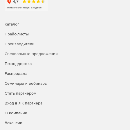
RSA SecurID и вы будет абсолютно в том, что доступ к
электронной почте, беспроводным сетям, системам
удаленного доступа, шлюзам VPN, базам данных,
интранет- и экстранет-приложениям , web-серверам и
Каталог
практически любым другим корпоративным
информационным ресурсам на платформах UNIX и
Прайс-листы
Windows получают только и именно те лица, которым это
Производители
разрешено.
Специальные предложения
Защита инвестиций
Техподдержка
В рамках программы RSA SecurID Ready более 190
Распродажа
ведущих поставщиков межсетевых экранов, серверов
удаленного доступа и систем VPN предлагают решения
Семинары и вебинары
со встроенной поддержкой аутентификации RSA SecurID.
Кроме того, компания RSAC Security выпускает
Стать партнером
программное обеспечение RSA Authentication Agent для
встраивания двухфакторной аутентификации в ведущие
Вход в ЛК партнера
операционные системы и сервера web. Беспрецедентно
О компании
высокий уровень совместимости с программными и
аппаратными решениями сторонних поставщиков
Вакансии
гарантирует надежную защиту инвестиций в системы