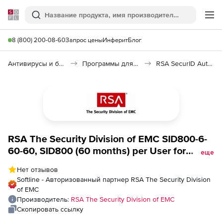
Softline
Поиск
Ме
8 (800) 200-08-60
Запрос цены
Инферит
Блог
Антивирусы и безопасность
Программы для защиты информации
RSA SecurID Authenticator
RSA The Security Division of EMC SID800-6-
60-60, SID800 (60 months) per User for
еще
qty&#039;s between 2,505 - 5,000
Нет отзывов
Softline - Авторизованный партнер RSA The Security Division
of EMC
Производитель:
RSA The Security Division of EMC
Скопировать ссылку