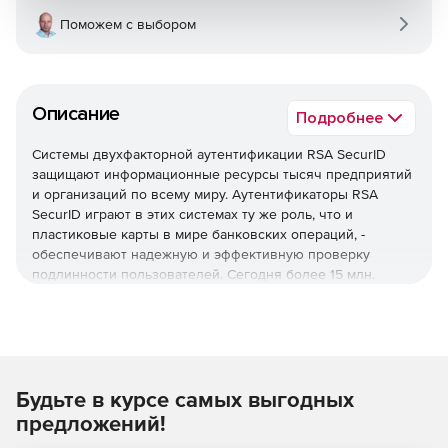
Поможем с выбором
Описание
Подробнее
Системы двухфакторной аутентификации RSA SecurID
защищают информационные ресурсы тысяч предприятий
и организаций по всему миру. Аутентификаторы RSA
SecurID играют в этих системах ту же роль, что и
пластиковые карты в мире банковских операций, -
обеспечивают надежную и эффективную проверку
подлинности пользователей. Сегодня более 15 млн.
человек используют аутентификаторы RSA SecurID для
защищенного подключения к беспроводным и VPN-
сетям, серверам удаленного доступа и межсетевым
экранам, web-приложениям и корпоративным ИТ-
ресурсам. Простота использования и администрирования
систем двухфакторной аутентификации RSA SecurID
Будьте в курсе самых выгодных
создают отличные условия для централизованного
предложений!
управления безопасностью и быстрой окупаемости