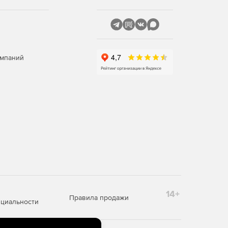
омпаний
14+
Правила продажи
циальности