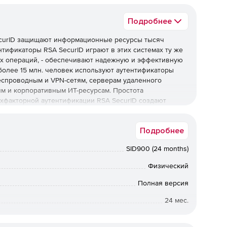
Подробнее
curID защищают информационные ресурсы тысяч
нтификаторы RSA SecurID играют в этих системах ту же
ких операций, - обеспечивают надежную и эффективную
более 15 млн. человек используют аутентификаторы
еспроводным и VPN-сетям, серверам удаленного
м и корпоративным ИТ-ресурсам. Простота
хфакторной аутентификации RSA SecurID создают
вления безопасностью и быстрой окупаемости
знеса.
Высочайший уровень безопасности
Подробнее
 RSA SecurID представляет собой генератор
SID900 (24 months)
формирует одноразовый код доступа на основании
для каждого аутентификатора начального значения
Физический
ентификатором в следующую минуту, весьма трудно
что весьма значительно усложняет работу хакера и в
Полная версия
неоправданной. Коммуникационный канал между
24 мес.
ности также надежно защищен с использованием
 образом, если вы всерьез рассматриваете риски
Коммерческая
истема RSA SecurID становится поистине бесценной