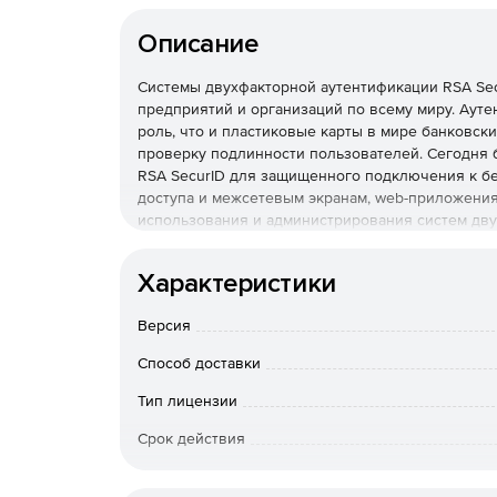
Описание
Системы двухфакторной аутентификации RSA Se
предприятий и организаций по всему миру. Ауте
роль, что и пластиковые карты в мире банковс
проверку подлинности пользователей. Сегодня 
RSA SecurID для защищенного подключения к б
доступа и межсетевым экранам, web-приложения
использования и администрирования систем дву
отличные условия для централизованного упра
инновационных проектов эпохи электронного би
Характеристики
С функциональной точки зрения аутентификатор
Версия
псевдослучайных чисел, который раз в минуту 
показаний встроенного таймера и уникального 
Способ доставки
счетчика. Код, который будет сгенерирован аут
определить на основании предыдущих значений, 
Тип лицензии
большинстве случаев делает ее экономически 
Срок действия
аутентификатором и сервером проверки подлин
запатентованной технологии RSA Security. Таким
Тип организации
несанкционированного доступа к информации, с