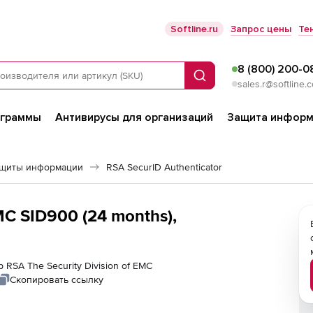
Softline.ru
Запрос цены
Те
8 (800) 200-0
Поиск
sales.r@softline.
ограммы
Антивирусы для организаций
Защита информ
ащиты информации
RSA SecurID Authenticator
EMC SID900 (24 months),
 RSA The Security Division of EMC
Скопировать ссылку