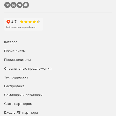
GPS – модуль для отображения подвижных объектов
на карте города в приложении «Дежурный оператор».
Позволяет организовать автоматическую отправку
координат тревожного объекта на навигаторы Navitel,
установленные в машины ГБР.
Заявки – модуль из состава приложения «Дежурный
оператор» для электронной регистрации всех писем
Каталог
(заявок, докладных), связанных с объектами
мониторинга. Приложение позволяет контролировать
Прайс-листы
сроки выполнения регламентных и внеплановых
Производители
работ, а так же организовать контроль использования
рабочего времени сотрудниками инженерно-
Специальные предложения
технической службы.
Техподдержка
Менеджер отчетов – приложение для ведения
Распродажа
статистики и составления отчетов по различным
параметрам объектов.
Семинары и вебинары
Пользователи – приложение для разграничения прав
Стать партнером
доступа к модулям программы и их функциональным
возможностям.
Вход в ЛК партнера