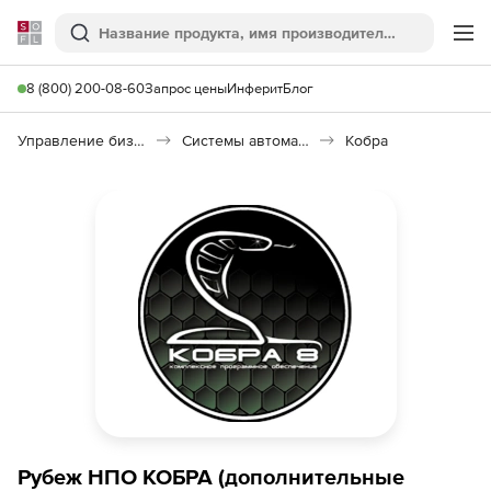
Softline
Поиск
Ме
8 (800) 200-08-60
Запрос цены
Инферит
Блог
Управление бизнесом, CRM/ERP
Системы автоматизации
Кобра
Рубеж НПО КОБРА (дополнительные