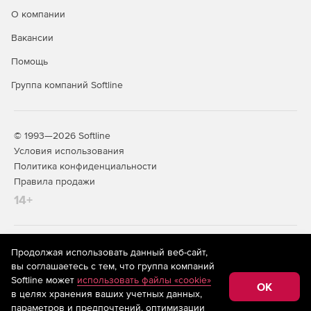
О компании
Настройки системы – приложения для настройки
параметров работы системы в целом.
Вакансии
Помощь
Группа компаний Softline
© 1993—2026 Softline
Условия использования
Политика конфиденциальности
Правила продажи
14+
На информационном ресурсе store.softline.ru применяются
Продолжая использовать данный веб-сайт,
рекомендательные технологии
(информационные технологии
вы соглашаетесь с тем, что группа компаний
предоставления информации на основе сбора,
Softline может
использовать файлы «cookie»
систематизации и анализа сведений, относящихся к
OK
в целях хранения ваших учетных данных,
предпочтениям пользователей сети «Интернет»,
находящихся на территории Российской Федерации)
параметров и предпочтений, оптимизации