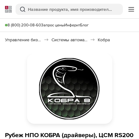
Softline
Поиск
Ме
8 (800) 200-08-60
Запрос цены
Инферит
Блог
Управление бизнесом, CRM/ERP
Системы автоматизации
Кобра
Рубеж НПО КОБРА (драйверы), ЦСМ RS200