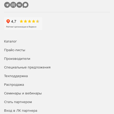
GPS – модуль для отображения подвижных объектов
на карте города в приложении «Дежурный оператор».
Позволяет организовать автоматическую отправку
координат тревожного объекта на навигаторы Navitel,
установленные в машины ГБР.
Заявки – модуль из состава приложения «Дежурный
оператор» для электронной регистрации всех писем
Каталог
(заявок, докладных), связанных с объектами
мониторинга. Приложение позволяет контролировать
Прайс-листы
сроки выполнения регламентных и внеплановых
Производители
работ, а так же организовать контроль использования
рабочего времени сотрудниками инженерно-
Специальные предложения
технической службы.
Техподдержка
Менеджер отчетов – приложение для ведения
Распродажа
статистики и составления отчетов по различным
параметрам объектов.
Семинары и вебинары
Пользователи – приложение для разграничения прав
Стать партнером
доступа к модулям программы и их функциональным
возможностям.
Вход в ЛК партнера