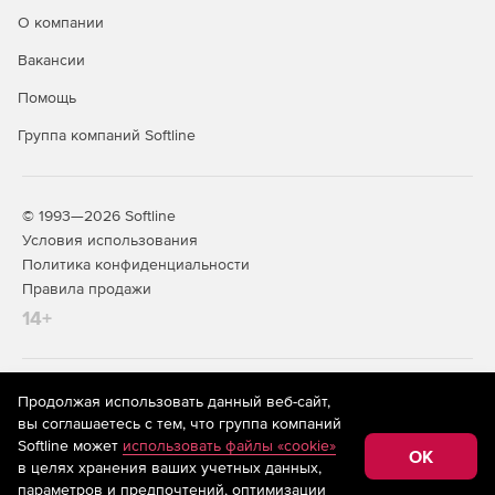
О компании
Настройки системы – приложения для настройки
параметров работы системы в целом.
Вакансии
Помощь
Группа компаний Softline
© 1993—2026 Softline
Условия использования
Политика конфиденциальности
Правила продажи
14+
На информационном ресурсе store.softline.ru применяются
Продолжая использовать данный веб-сайт,
рекомендательные технологии
(информационные технологии
вы соглашаетесь с тем, что группа компаний
предоставления информации на основе сбора,
Softline может
использовать файлы «cookie»
систематизации и анализа сведений, относящихся к
OK
в целях хранения ваших учетных данных,
предпочтениям пользователей сети «Интернет»,
находящихся на территории Российской Федерации)
параметров и предпочтений, оптимизации