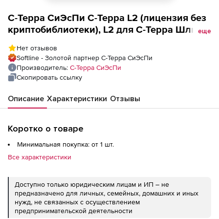
С-Терра СиЭсПи С-Терра L2 (лицензия без
криптобиблиотеки), L2 для С-Терра Шлюз
еще
1000 Linux ST
Нет отзывов
Softline - Золотой партнер С-Терра СиЭсПи
Производитель:
С-Терра СиЭсПи
Скопировать ссылку
Описание
Характеристики
Отзывы
Коротко о товаре
Минимальная покупка: от 1 шт.
Все характеристики
Доступно только юридическим лицам и ИП – не
предназначено для личных, семейных, домашних и иных
нужд, не связанных с осуществлением
предпринимательской деятельности