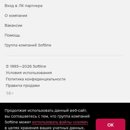
Вход в ЛК партнера
О компании
Вакансии
Помощь
Группа компаний Softline
© 1993—2026 Softline
Условия использования
Политика конфиденциальности
Правила продажи
14+
Продолжая использовать данный веб-сайт,
На информационном ресурсе store.softline.ru применяются
вы соглашаетесь с тем, что группа компаний
рекомендательные технологии
(информационные технологии
Softline может
использовать файлы «cookie»
предоставления информации на основе сбора,
OK
в целях хранения ваших учетных данных,
систематизации и анализа сведений, относящихся к