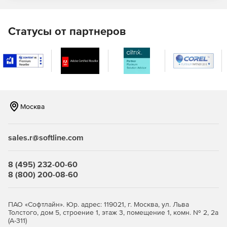
Соединение двух сетей IPV6 через сеть IPV4.
Обработка приоритетного трафика.
Статусы от партнеров
Минимальные настройки маршрутизации.
Применение
Построение высокопроизводительного,
Москва
отказоустойчивого решения с балансировкой
нагрузки.
sales.r@softline.com
Организация защищенного канала между ЦОД-ами.
Реализация миграции сетевой инфраструктуры.
8 (495) 232-00-60
8 (800) 200-08-60
Защита IP-телефонии и видеоконференцсвязи.
ПАО «Софтлайн». Юр. адрес: 119021, г. Москва, ул. Льва
Толстого, дом 5, строение 1, этаж 3, помещение 1, комн. № 2, 2а
(А-311)