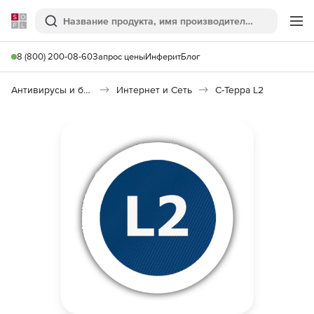
Softline
Поиск
Ме
8 (800) 200-08-60
Запрос цены
Инферит
Блог
Антивирусы и безопасность
Интернет и Сеть
С-Терра L2