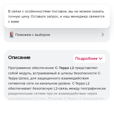
В связи с особенностями поставок, мы не можем сказать
точную цену. Оставьте запрос, и наш менеджер свяжется
с вами
Поможем с выбором
Описание
Подробнее
Программное обеспечение
С-Терра L2
представляет
собой модуль, встраиваемый в шлюзы безопасности С-
Терра Шлюз, для защищенного взаимодействия
сегментов сети на канальном уровне. С-Терра L2
обеспечивает безопасную L2-связь между географически
разделенными сетями при их взаимодействии через
недоверенную L3 сеть. Решение С-Терра L2 реализуется
на базе линейки продуктов С-Терра Шлюз версий 4.1 или
3.11.