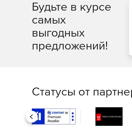
Будьте в курсе
Защита IP-телефонии и видеоконференцсвяз
самых
выгодных
предложений!
Статусы от партн
Назад