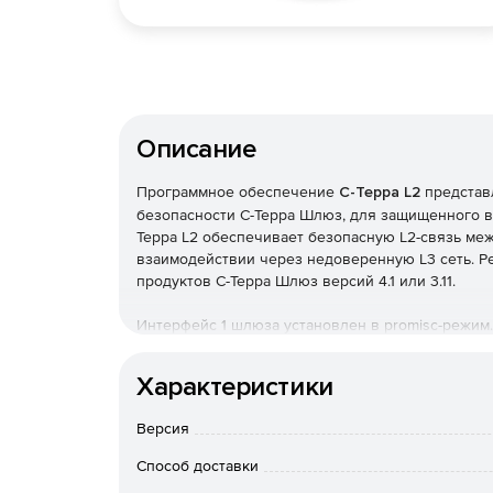
Описание
Программное обеспечение
С-Терра L2
представ
безопасности С-Терра Шлюз, для защищенного в
Терра L2 обеспечивает безопасную L2-связь ме
взаимодействии через недоверенную L3 сеть. Р
продуктов С-Терра Шлюз версий 4.1 или 3.11.
Интерфейс 1 шлюза установлен в promisс-режим.
перехватывается специализированным модулем и
зашифровывается. При инкапсуляции в ESP IP-ад
Характеристики
адресом назначения – IP-адрес шлюза на другом 
При взаимодействии шлюзов используется техно
Версия
криптографических алгоритмов шифрования ГОСТ
осуществляется в обратном порядке. Таким обра
Способ доставки
Преимущества