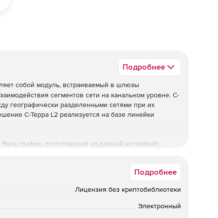
Подробнее
ляет собой модуль, встраиваемый в шлюзы
заимодействия сегментов сети на канальном уровне. С-
жду географически разделенными сетями при их
ешение С-Терра L2 реализуется на базе линейки
 Весь трафик, поступающий на данный интерфейс,
 передается на сетевой уровень интерфейса 0 и пакет
ресом источника становится адрес интерфейса 0,
Подробнее
конце. После этого пакет отправляется в канал связи.
логия IPsec с применением стойких
Лицензия без криптобиблиотеки
 28147-89. На другой стороне обработка пакетов
зом, происходит туннелирование L2 в L3.
Электронный