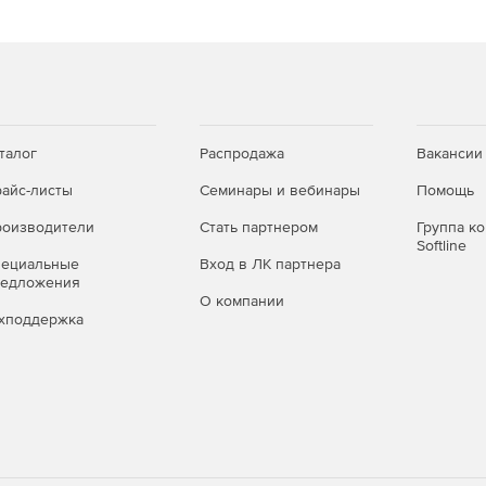
талог
Распродажа
Вакансии
айс-листы
Семинары и вебинары
Помощь
оизводители
Стать партнером
Группа к
Softline
пециальные
Вход в ЛК партнера
редложения
О компании
хподдержка