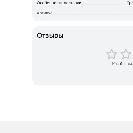
Особенности доставки
Сро
Объединение территориально-распределенн
Артикул
Передача широковещательных и мультикастовы
MPLS.
Отзывы
Соединение двух сетей IPV6 через сеть IPV4.
Обработка приоритетного трафика.
Как бы вы
Минимальные настройки маршрутизации.
Применение
Построение высокопроизводительного, отказ
Организация защищенного канала между ЦО
Реализация миграции сетевой инфраструктур