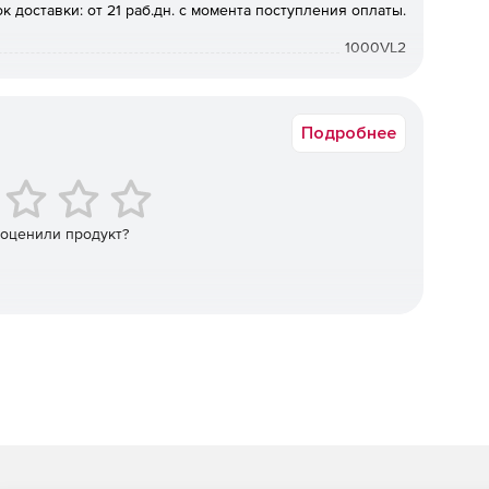
к доставки: от 21 раб.дн. с момента поступления оплаты.
ых сетей в один широковещательный домен.
1000VL2
х пакетов, тегированного трафика (VLAN trunk), меток
Подробнее
 оценили продукт?
оустойчивого решения с балансировкой нагрузки.
Д-ами.
ы.