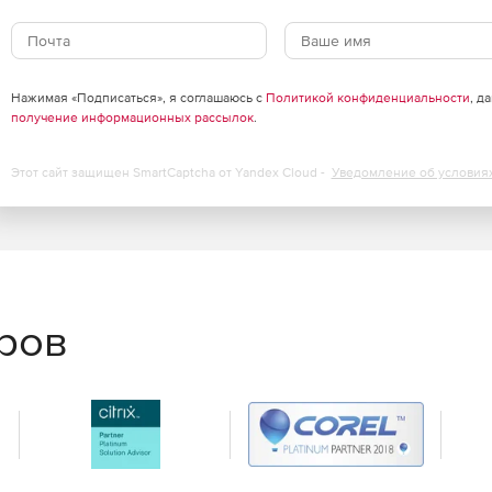
и.
Нажимая «Подписаться», я соглашаюсь с
Политикой конфиденциальности
, д
получение информационных рассылок
.
Этот сайт защищен SmartCaptcha от Yandex Cloud -
Уведомление об условия
еров