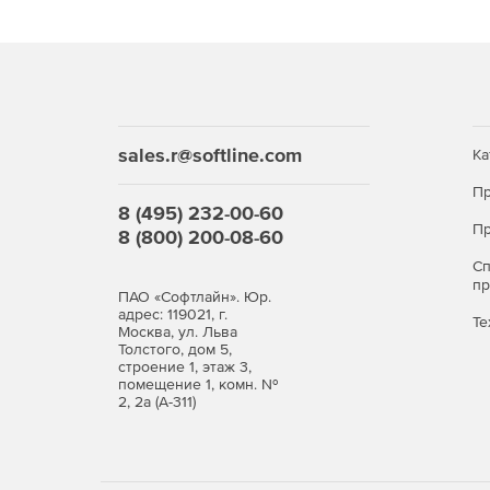
sales.r@softline.com
Ка
Пр
8 (495) 232-00-60
Пр
8 (800) 200-08-60
С
п
ПАО «Софтлайн». Юр.
адрес: 119021, г.
Те
Москва, ул. Льва
Толстого, дом 5,
строение 1, этаж 3,
помещение 1, комн. №
2, 2а (А-311)