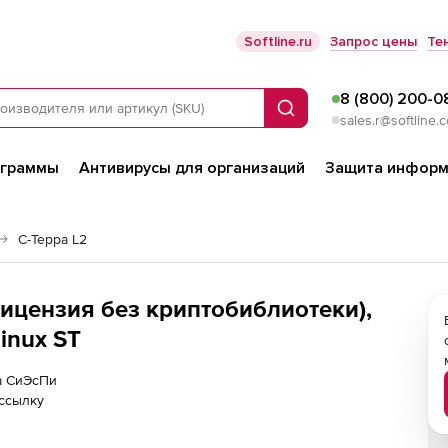
Softline.ru
Запрос цены
Те
8 (800) 200-0
Поиск
sales.r@softline.
ограммы
Антивирусы для организаций
Защита информ
С-Терра L2
лицензия без криптобиблиотеки),
inux ST
ра СиЭсПи
ссылку