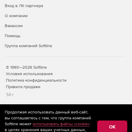
VPN-устройств.
Вход в ЛК партнера
Создание контейнеров с секретными ключами на
О компании
VPN-устройстве.
Вакансии
Сбор настроек VPN-устройств непосредственно на
Помощь
VPN-устройствах.
Группа компаний Softline
Расширенный функционал инициализации VPN-
шлюзов со съемных носителей.
© 1993—2026 Softline
Конвертация политик безопасности VPN-устройств с
Условия использования
младших версий на старшие.
Политика конфиденциальности
Выполнение на VPN-устройстве расширенных
Правила продажи
сценариев управления.
14+
Продолжая использовать данный веб-сайт,
На информационном ресурсе store.softline.ru применяются
вы соглашаетесь с тем, что группа компаний
рекомендательные технологии
(информационные технологии
Softline может
использовать файлы «cookie»
предоставления информации на основе сбора,
OK
в целях хранения ваших учетных данных,
систематизации и анализа сведений, относящихся к