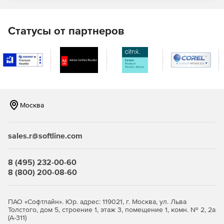
Настроек политики драйвера.
Статусы от партнеров
Предопределенных ключей.
Сертификатов.
Списков отозванных сертификатов.
Настроек лога.
Москва
Лицензии VPN-агента.
sales.r@softline.com
Лицензии крипто-провайдера (для КриптоПро).
Настроек целевого программного обеспечения
8 (495) 232-00-60
(только для СПДС «ПОСТ»).
8 (800) 200-08-60
Клиента управления.
ПАО «Софтлайн». Юр. адрес: 119021, г. Москва, ул. Льва
Толстого, дом 5, строение 1, этаж 3, помещение 1, комн. № 2, 2а
Контроль:
(А-311)