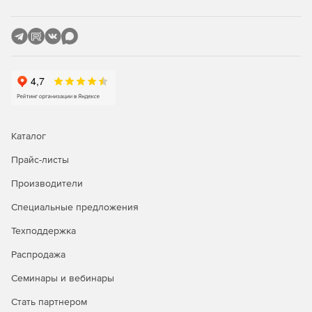
Статистических данных, в том числе: загрузки CPU,
использования динамической памяти и дискового
пространства, загрузки сетевых интерфейсов,
сторонней SNMP статистики.
Активности управляемых VPN-устройств.
Сроков действия сертификатов управляемых VPN-
устройств.
Каталог
Дополнительные функции:
Прайс-листы
Оценка загруженности VPN-устройств на основе
Производители
собранной статистики.
Специальные предложения
Изменение настроек на компьютерах пользователей,
Техподдержка
не имеющих прав администратора.
Распродажа
Расширенный функционал настройки VPN-устройств с
Семинары и вебинары
помощью интерактивных мастеров.
Стать партнером
Сбор сообщений из журнала регистрации событий