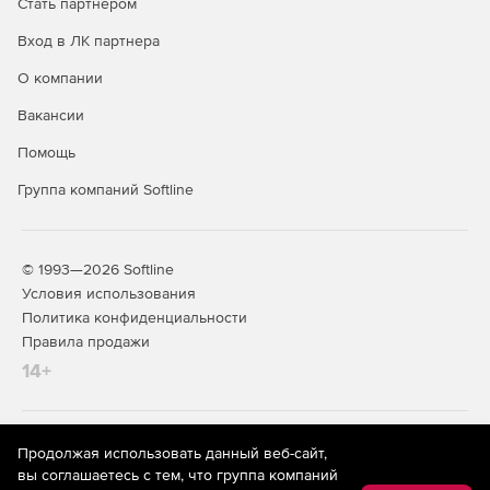
Стать партнером
Сбор сообщений из журнала регистрации событий
VPN-устройств.
Вход в ЛК партнера
Создание контейнеров с секретными ключами на
О компании
VPN-устройстве.
Вакансии
Сбор настроек VPN-устройств непосредственно на
Помощь
VPN-устройствах.
Группа компаний Softline
Расширенный функционал инициализации VPN-
шлюзов со съемных носителей.
© 1993—2026 Softline
Конвертация политик безопасности VPN-устройств с
Условия использования
младших версий на старшие.
Политика конфиденциальности
Выполнение на VPN-устройстве расширенных
Правила продажи
сценариев управления.
14+
На информационном ресурсе store.softline.ru применяются
Продолжая использовать данный веб-сайт,
рекомендательные технологии
(информационные технологии
вы соглашаетесь с тем, что группа компаний
предоставления информации на основе сбора,