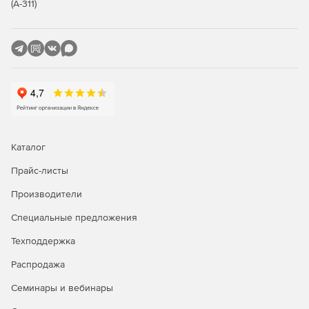
(А-311)
Статистических данных, в том числе: загрузки CPU,
использования динамической памяти и дискового
пространства, загрузки сетевых интерфейсов,
сторонней SNMP статистики.
Активности управляемых VPN-устройств.
Сроков действия сертификатов управляемых VPN-
устройств.
Каталог
Дополнительные функции:
Прайс-листы
Оценка загруженности VPN-устройств на основе
Производители
собранной статистики.
Специальные предложения
Изменение настроек на компьютерах пользователей,
Техподдержка
не имеющих прав администратора.
Распродажа
Расширенный функционал настройки VPN-устройств с
Семинары и вебинары
помощью интерактивных мастеров.