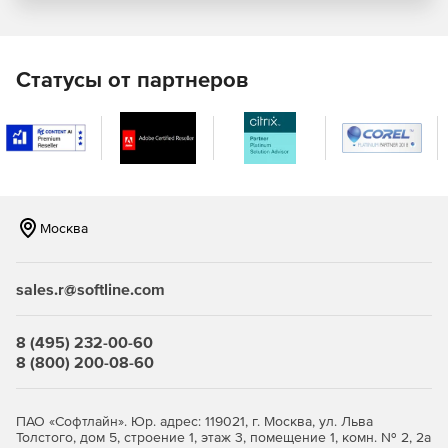
Локальной политики безопасности.
Настроек политики драйвера.
Статусы от партнеров
Предопределенных ключей.
Сертификатов.
Списков отозванных сертификатов.
Настроек лога.
Москва
Лицензии VPN-агента.
sales.r@softline.com
Лицензии крипто-провайдера (для КриптоПро).
Настроек целевого программного обеспечения
8 (495) 232-00-60
(только для СПДС «ПОСТ»).
8 (800) 200-08-60
Клиента управления.
ПАО «Софтлайн». Юр. адрес: 119021, г. Москва, ул. Льва
Толстого, дом 5, строение 1, этаж 3, помещение 1, комн. № 2, 2а
Контроль: