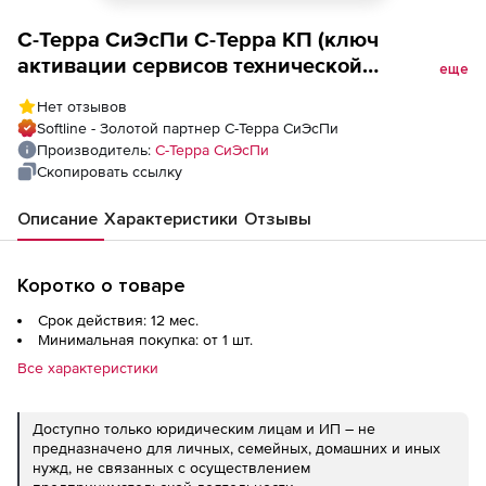
С-Терра СиЭсПи С-Терра КП (ключ
активации сервисов технической
еще
поддержки ST на 1 год), для KP-100
Нет отзывов
Softline - Золотой партнер С-Терра СиЭсПи
Производитель:
С-Терра СиЭсПи
Скопировать ссылку
Описание
Характеристики
Отзывы
Коротко о товаре
Срок действия: 12 мес.
Минимальная покупка: от 1 шт.
Все характеристики
Доступно только юридическим лицам и ИП – не
предназначено для личных, семейных, домашних и иных
нужд, не связанных с осуществлением