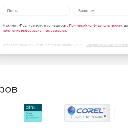
: точка-точка, звезда, иерархическое дерево, частично-
ов защиты, выделения зон с разным уровнем доверия,
Нажимая «Подписаться», я соглашаюсь с
Политикой конфиденциальности
, д
рафика в центре.
получение информационных рассылок
.
технологии, аналогичной DMVPN.
Этот сайт защищен SmartCaptcha от Yandex Cloud -
Уведомление об условия
лами для интеграции в современную сетевую
еров
олу VRRP.