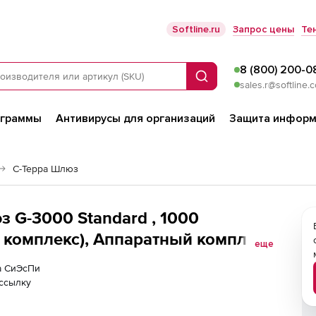
Softline.ru
Запрос цены
Те
8 (800) 200-0
Поиск
sales.r@softline.
ограммы
Антивирусы для организаций
Защита информ
С-Терра Шлюз
 G-3000 Standard , 1000
 комплекс), Аппаратный комплекс
еще
лнение 3-3 - С-Терра Шлюз ST KC2
ра СиЭсПи
ссылку