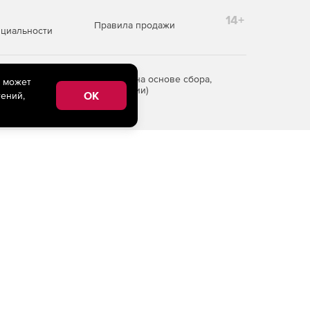
14+
Правила продажи
циальности
редоставления информации на основе сбора,
e может
рритории Российской Федерации)
OK
ений,