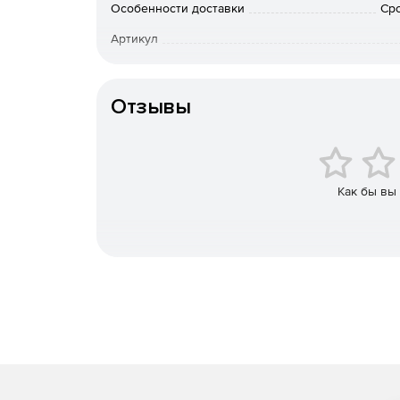
Особенности доставки
Сро
Интегрированный межсетевой экран, осущест
Артикул
Применяется комбинированное преобразован
«ТЕХНИЧЕСКАЯ СПЕЦИФИКАЦИЯ ПО ИСПОЛ
Отзывы
ВЛОЖЕНИЙ В ПРОТОКОЛЕ IPSEC ESP».
Построение защищенных сетей любой сложно
Как бы вы
Полноценная поддержка инфраструктуры PKI
Совместимость с продуктами российских и з
Широкие возможности для администратора: з
различных наборов правил обработки откры