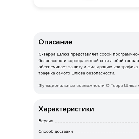
Описание
С-Терра Шлюз
представляет собой программно-
безопасности корпоративной сети любой тополо
обеспечивает защиту и фильтрацию как трафика 
трафика самого шлюза безопасности.
Функциональные возможности С-Терра Шлюз 4
Надежная защита передаваемого трафика
Характеристики
Шифрование и контроль целостности передав
AH (RFC2401-2412) с использованием россий
Версия
этом происходит туннелирование трафика.
Способ доставки
Аутентификация устройств по протоколу IKE (