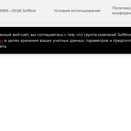
 питания и жесткими дисками, объединенными в RAID.
Политика
Условия использования
1993—2026 Softline
конфиден
тойчивости с резервированием шлюзов безопасности,
ов.
уннелей при перезагрузке политики безопасности.
яются
рекомендательные технологии
(информационные технологии п
ный веб-сайт, вы соглашаетесь с тем, что группа компаний Softlin
предпочтениям пользователей сети «Интернет», находящихся на те
e»
в целях хранения ваших учетных данных, параметров и предпочт
ика, требовательного к задержкам и потерям пакетов,
йта.