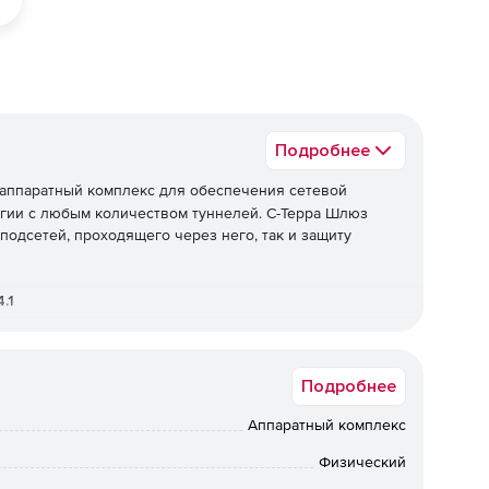
Подробнее
аппаратный комплекс для обеспечения сетевой
гии с любым количеством туннелей. С-Терра Шлюз
подсетей, проходящего через него, так и защиту
.1
Подробнее
аемого трафика по протоколам IPsec ESP и/или IPsec
ских и зарубежных криптографических алгоритмов. При
Аппаратный комплекс
Физический
RFC2401-2412).