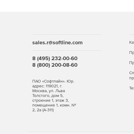
Динамическую маршрутизацию RIP и OSPF (в т
VLAN, LACP.
GRE (в том числе для резервирования прова
sales.r@softline.com
Ка
Работу через NAT (NAT Traversal).
Пр
8 (495) 232-00-60
Пр
8 (800) 200-08-60
Событийное протоколирование через Syslog.
С
Мониторинг SNMP.
п
ПАО «Софтлайн». Юр.
адрес: 119021, г.
Те
Москва, ул. Льва
Толстого, дом 5,
Высокая надежность и производительность
строение 1, этаж 3,
помещение 1, комн. №
2, 2а (А-311)