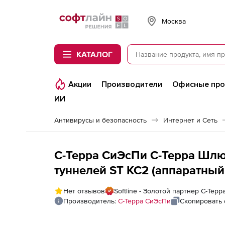
Softline
Москва
КАТАЛОГ
Акции
Производители
Офисные пр
ИИ
Антивирусы и безопасность
Интернет и Сеть
С-Терра СиЭсПи С-Терра Шлюз
туннелей ST КС2 (аппаратный
С-Терра VPN Версия 4.3 испо
Нет отзывов
Softline - Золотой партнер С-Тер
(G-3000-4.3-1740-8-RP-ST-KC2)
Производитель:
С-Терра СиЭсПи
Скопировать 