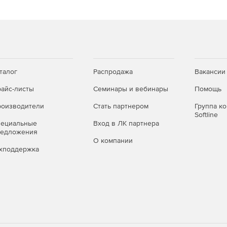
ом числе для сценария балансировки нагрузки RRI).
йдеров).
талог
Распродажа
Вакансии
айс-листы
Семинары и вебинары
Помощь
оизводители
Стать партнером
Группа к
Softline
пециальные
Вход в ЛК партнера
редложения
О компании
хподдержка