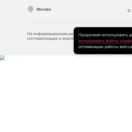
Возможность оснащения резервными блоками
Москва
© 
Поддержка сценариев обеспечения отказоус
сетевых интерфейсов и провайдерских канал
Поддержка режима сохранения защищенных т
На информационном ресурсе store.softline.ru примен
Продолжая использовать дан
систематизации и анализа сведений, относящихся к 
использовать файлы «cooki
Возможность использования для защиты траф
оптимизации работы веб-са
такого как IP-телефония и ВКС.
Поддержка QoS.