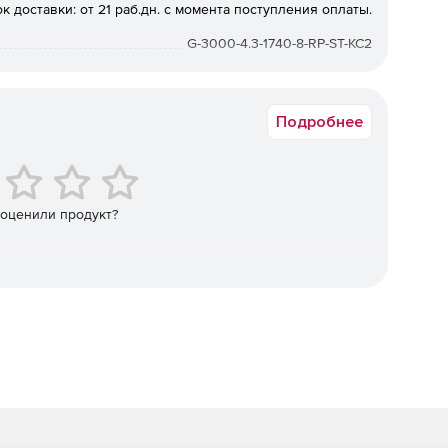
к доставки: от 21 раб.дн. с момента поступления оплаты.
вляющий stateful-фильтрацию трафика.
G-3000-4.3-1740-8-RP-ST-KC2
ие ESP_GOST-4M-IMIT в соответствии с документом
ЬЗОВАНИЮ ГОСТ 28147-89 ПРИ ШИФРОВАНИИ
Подробнее
сти
 оценили продукт?
.
арубежных производителей.
адание гибкой политики безопасности, определение
того и шифрованного трафика.