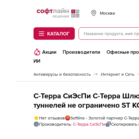
Softline
Москва
КАТАЛОГ
Акции
Производители
Офисные пр
ИИ
Антивирусы и безопасность
Интернет и Сеть
С-Терра СиЭсПи С-Терра Шлюз
туннелей не ограничено ST К
Аппаратный комплекс С-Терра
Нет отзывов
Softline - Золотой партнер С-Тер
С-Терра Шлюз SТ KC1 (G-7000-
Производитель:
С-Терра СиЭсПи
Скопировать 