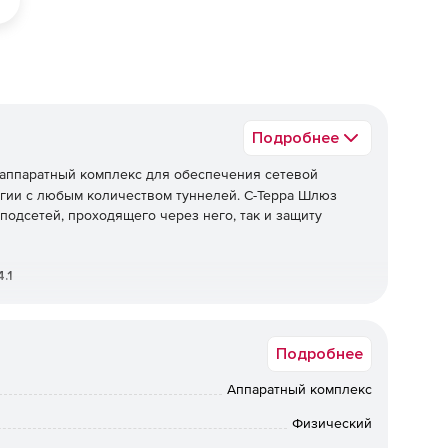
Подробнее
аппаратный комплекс для обеспечения сетевой
гии с любым количеством туннелей. С-Терра Шлюз
подсетей, проходящего через него, так и защиту
.1
Подробнее
аемого трафика по протоколам IPsec ESP и/или IPsec
ских и зарубежных криптографических алгоритмов. При
Аппаратный комплекс
Физический
RFC2401-2412).