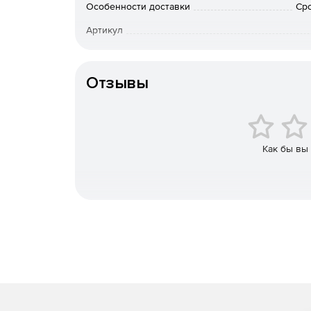
Особенности доставки
Сро
Интегрированный межсетевой экран, осущест
Артикул
Применяется комбинированное преобразован
«ТЕХНИЧЕСКАЯ СПЕЦИФИКАЦИЯ ПО ИСПОЛ
Отзывы
ВЛОЖЕНИЙ В ПРОТОКОЛЕ IPSEC ESP».
Построение защищенных сетей любой сложно
Как бы вы
Полноценная поддержка инфраструктуры PKI
Совместимость с продуктами российских и з
Широкие возможности для администратора: з
различных наборов правил обработки откры