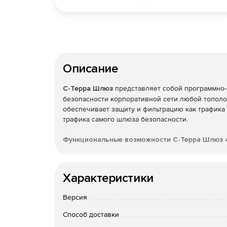
Описание
С-Терра Шлюз
представляет собой программно-
безопасности корпоративной сети любой тополо
обеспечивает защиту и фильтрацию как трафика 
трафика самого шлюза безопасности.
Функциональные возможности С-Терра Шлюз 4
Надежная защита передаваемого трафика
Характеристики
Шифрование и контроль целостности передав
AH (RFC2401-2412) с использованием россий
Версия
этом происходит туннелирование трафика.
Способ доставки
Аутентификация устройств по протоколу IKE (