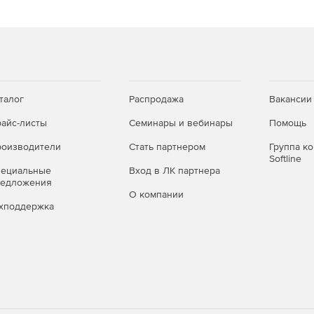
ом числе для сценария балансировки нагрузки RRI).
йдеров).
талог
Распродажа
Вакансии
айс-листы
Семинары и вебинары
Помощь
оизводители
Стать партнером
Группа к
Softline
пециальные
Вход в ЛК партнера
редложения
О компании
хподдержка