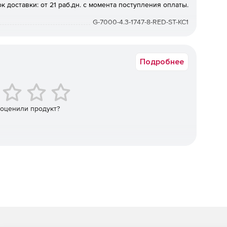
к доставки: от 21 раб.дн. с момента поступления оплаты.
вляющий stateful-фильтрацию трафика.
G-7000-4.3-1747-8-RED-ST-KC1
ие ESP_GOST-4M-IMIT в соответствии с документом
ЬЗОВАНИЮ ГОСТ 28147-89 ПРИ ШИФРОВАНИИ
Подробнее
сти
 оценили продукт?
.
арубежных производителей.
адание гибкой политики безопасности, определение
того и шифрованного трафика.