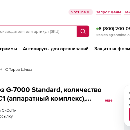
Softline.ru
Запрос цены
Те
8 (800) 200-0
Поиск
sales.r@softline.
ограммы
Антивирусы для организаций
Защита информ
С-Терра Шлюз
 G-7000 Standard, количество
С1 (аппаратный комплекс),
еще
 VPN Версия 4.3 исполнение 3-1 -
ра СиЭсПи
4.3-1747-8-RED-ST-KC1)
ссылку