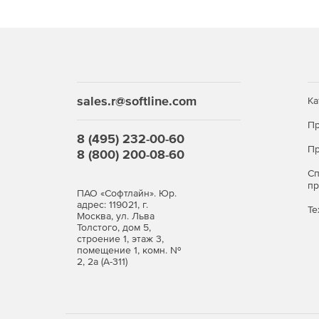
Динамическую маршрутизацию RIP и OSPF (в т
VLAN, LACP.
GRE (в том числе для резервирования прова
sales.r@softline.com
Ка
Работу через NAT (NAT Traversal).
Пр
8 (495) 232-00-60
Пр
8 (800) 200-08-60
Событийное протоколирование через Syslog.
С
Мониторинг SNMP.
п
ПАО «Софтлайн». Юр.
адрес: 119021, г.
Те
Москва, ул. Льва
Толстого, дом 5,
Высокая надежность и производительность
строение 1, этаж 3,
помещение 1, комн. №
2, 2а (А-311)