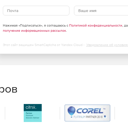
: точка-точка, звезда, иерархическое дерево, частично-
ов защиты, выделения зон с разным уровнем доверия,
Нажимая «Подписаться», я соглашаюсь с
Политикой конфиденциальности
, д
рафика в центре.
получение информационных рассылок
.
технологии, аналогичной DMVPN.
Этот сайт защищен SmartCaptcha от Yandex Cloud -
Уведомление об условия
лами для интеграции в современную сетевую
еров
олу VRRP.