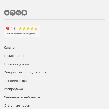
организации перешифрования и инспекции трафика в
центре.
Возможность применения сценария на базе
технологии, аналогичной DMVPN.
Совместимость со всеми необходимыми протоколами для
интеграции в современную сетевую инфраструктуру,
Каталог
включая:
Прайс-листы
Производители
Специальные предложения
Протокол RADIUS.
Техподдержка
Выдачу IKECFG-адресов для С-Терра Клиент.
Распродажа
Объединение устройств в кластер по протоколу
Семинары и вебинары
VRRP.
Стать партнером