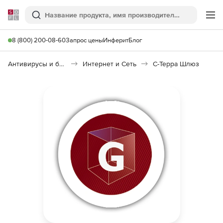
Softline
Поиск
Ме
8 (800) 200-08-60
Запрос цены
Инферит
Блог
Антивирусы и безопасность
Интернет и Сеть
С-Терра Шлюз