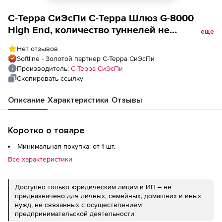
С-Терра СиЭсПи С-Терра Шлюз G-8000
High End, количество туннелей не
еще
ограничено КС3 (аппаратный комплекс),
Нет отзывов
Аппаратный комплекс С-Терра VPN
Softline - Золотой партнер С-Терра СиЭсПи
Версия 4.3 исполнение 3-5 - С-Терра Шлюз
Производитель:
С-Терра СиЭсПи
SТ KC3 (G-8000-4.3-1756-8-KC3)
Скопировать ссылку
Описание
Характеристики
Отзывы
Коротко о товаре
Минимальная покупка: от 1 шт.
Все характеристики
Доступно только юридическим лицам и ИП – не
предназначено для личных, семейных, домашних и иных
нужд, не связанных с осуществлением
предпринимательской деятельности