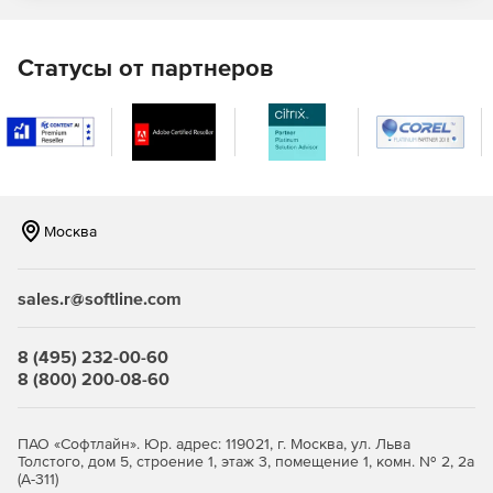
Построение защищенных сетей любой сложности
Статусы от партнеров
Полноценная поддержка инфраструктуры PKI.
Совместимость с продуктами российских и
зарубежных производителей.
Москва
Широкие возможности для администратора: задание
гибкой политики безопасности, определение
sales.r@softline.com
различных наборов правил обработки открытого и
шифрованного трафика.
8 (495) 232-00-60
Поддержка различных топологий, в том числе: точка-
8 (800) 200-08-60
точка, звезда, иерархическое дерево, частично- и
полносвязная топология.
ПАО «Софтлайн». Юр. адрес: 119021, г. Москва, ул. Льва
Толстого, дом 5, строение 1, этаж 3, помещение 1, комн. № 2, 2а
Возможность построения нескольких эшелонов
(А-311)
защиты, выделения зон с разным уровнем доверия,