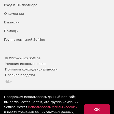
Динамическую маршрутизацию RIP и OSPF (в том
Вход в ЛК партнера
числе для сценария балансировки нагрузки RRI).
О компании
VLAN, LACP.
Вакансии
GRE (в том числе для резервирования провайдеров).
Помощь
Работу через NAT (NAT Traversal).
Группа компаний Softline
Событийное протоколирование через Syslog.
Мониторинг SNMP.
© 1993—2026 Softline
Условия использования
Политика конфиденциальности
Высокая надежность и производительность
Правила продажи
14+
Продолжая использовать данный веб-сайт,
На информационном ресурсе store.softline.ru применяются
вы соглашаетесь с тем, что группа компаний
рекомендательные технологии
(информационные технологии
Возможность оснащения резервными блоками
Softline может
использовать файлы «cookie»
предоставления информации на основе сбора,
OK
питания и жесткими дисками, объединенными в RAID.
в целях хранения ваших учетных данных,
систематизации и анализа сведений, относящихся к