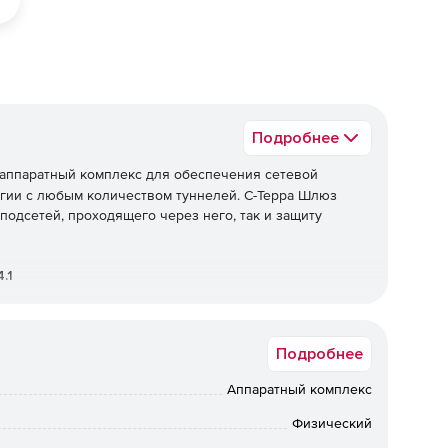
Подробнее
аппаратный комплекс для обеспечения сетевой
гии с любым количеством туннелей. С-Терра Шлюз
подсетей, проходящего через него, так и защиту
.1
Подробнее
аемого трафика по протоколам IPsec ESP и/или IPsec
ских и зарубежных криптографических алгоритмов. При
Аппаратный комплекс
Физический
RFC2401-2412).