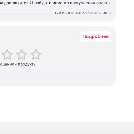
к доставки: от 21 раб.дн. с момента поступления оплаты.
вляющий stateful-фильтрацию трафика.
G-lDS-3000-4.2-1728-6-ST-KC2
ие ESP_GOST-4M-IMIT в соответствии с документом
ЬЗОВАНИЮ ГОСТ 28147-89 ПРИ ШИФРОВАНИИ
Подробнее
сти
 оценили продукт?
.
арубежных производителей.
адание гибкой политики безопасности, определение
того и шифрованного трафика.