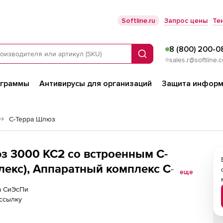
Softline.ru
Запрос цены
Те
8 (800) 200-0
Поиск
sales.r@softline.
ограммы
Антивирусы для организаций
Защита информ
С-Терра Шлюз
з 3000 KC2 со встроенным С-
екс), Аппаратный комплекс С-
еще
3000-4.2-1728-6-ST-KC2)
ра СиЭсПи
ссылку