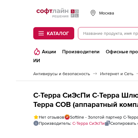
Softline
Москва
КАТАЛОГ
Акции
Производители
Офисные пр
ИИ
Антивирусы и безопасность
Интернет и Сеть
С-Терра СиЭсПи С-Терра Шлю
Терра СОВ (аппаратный компл
Терра СОВ Версия 4.2 (G-IDS-
Нет отзывов
Softline - Золотой партнер С-Тер
Производитель:
С-Терра СиЭсПи
Скопировать 