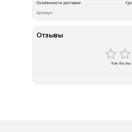
Особенности доставки
Сро
Интегрированный межсетевой экран, осущест
Артикул
Применяется комбинированное преобразован
«ТЕХНИЧЕСКАЯ СПЕЦИФИКАЦИЯ ПО ИСПОЛ
Отзывы
ВЛОЖЕНИЙ В ПРОТОКОЛЕ IPSEC ESP».
Построение защищенных сетей любой сложно
Как бы вы
Полноценная поддержка инфраструктуры PKI
Совместимость с продуктами российских и з
Широкие возможности для администратора: з
различных наборов правил обработки откры