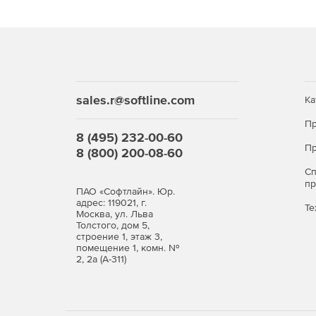
Динамическую маршрутизацию RIP и OSPF (в т
VLAN, LACP.
GRE (в том числе для резервирования прова
sales.r@softline.com
Ка
Работу через NAT (NAT Traversal).
Пр
8 (495) 232-00-60
Пр
8 (800) 200-08-60
Событийное протоколирование через Syslog.
С
Мониторинг SNMP.
п
ПАО «Софтлайн». Юр.
адрес: 119021, г.
Те
Москва, ул. Льва
Толстого, дом 5,
Высокая надежность и производительность
строение 1, этаж 3,
помещение 1, комн. №
2, 2а (А-311)