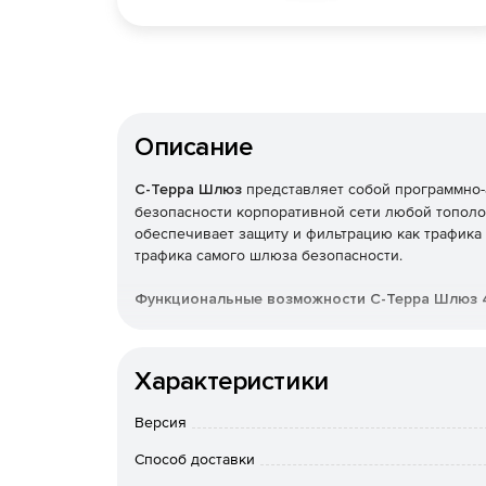
Описание
С-Терра Шлюз
представляет собой программно-
безопасности корпоративной сети любой тополо
обеспечивает защиту и фильтрацию как трафика 
трафика самого шлюза безопасности.
Функциональные возможности С-Терра Шлюз 4
Надежная защита передаваемого трафика
Характеристики
Шифрование и контроль целостности передав
AH (RFC2401-2412) с использованием россий
Версия
этом происходит туннелирование трафика.
Способ доставки
Аутентификация устройств по протоколу IKE (