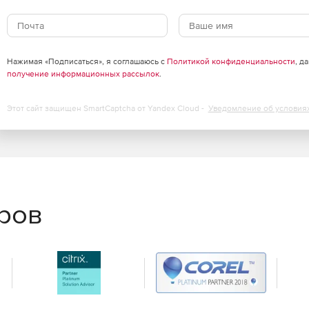
: точка-точка, звезда, иерархическое дерево, частично-
ов защиты, выделения зон с разным уровнем доверия,
Нажимая «Подписаться», я соглашаюсь с
Политикой конфиденциальности
, д
рафика в центре.
получение информационных рассылок
.
технологии, аналогичной DMVPN.
Этот сайт защищен SmartCaptcha от Yandex Cloud -
Уведомление об условия
лами для интеграции в современную сетевую
еров
олу VRRP.