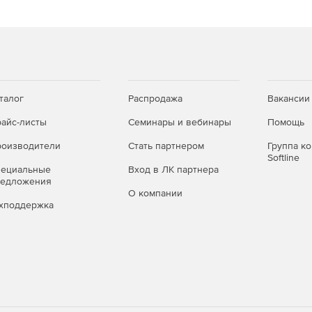
ом числе для сценария балансировки нагрузки RRI).
йдеров).
талог
Распродажа
Вакансии
айс-листы
Семинары и вебинары
Помощь
оизводители
Стать партнером
Группа к
Softline
пециальные
Вход в ЛК партнера
редложения
О компании
хподдержка