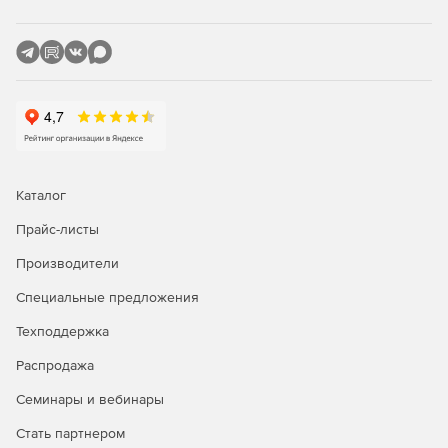
организации перешифрования и инспекции трафика в
центре.
Возможность применения сценария на базе
технологии, аналогичной DMVPN.
Совместимость со всеми необходимыми протоколами для
интеграции в современную сетевую инфраструктуру,
Каталог
включая:
Прайс-листы
Производители
Специальные предложения
Протокол RADIUS.
Техподдержка
Выдачу IKECFG-адресов для С-Терра Клиент.
Распродажа
Объединение устройств в кластер по протоколу
Семинары и вебинары
VRRP.
Стать партнером