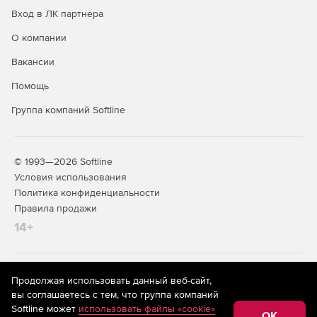
Динамическую маршрутизацию RIP и OSPF (в том
Вход в ЛК партнера
числе для сценария балансировки нагрузки RRI).
О компании
VLAN, LACP.
Вакансии
GRE (в том числе для резервирования провайдеров).
Помощь
Работу через NAT (NAT Traversal).
Группа компаний Softline
Событийное протоколирование через Syslog.
Мониторинг SNMP.
© 1993—2026 Softline
Условия использования
Политика конфиденциальности
Высокая надежность и производительность
Правила продажи
14+
На информационном ресурсе store.softline.ru применяются
Продолжая использовать данный веб-сайт,
рекомендательные технологии
(информационные технологии
Возможность оснащения резервными блоками
вы соглашаетесь с тем, что группа компаний
предоставления информации на основе сбора,
питания и жесткими дисками, объединенными в RAID.
Softline может
использовать файлы «cookie»
систематизации и анализа сведений, относящихся к
OK