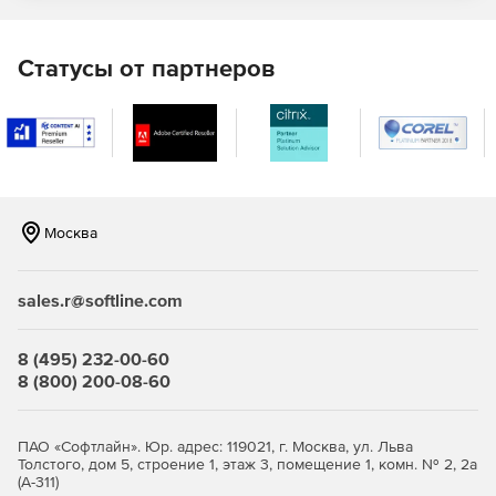
Построение защищенных сетей любой сложности
Статусы от партнеров
Полноценная поддержка инфраструктуры PKI.
Совместимость с продуктами российских и
зарубежных производителей.
Москва
Широкие возможности для администратора: задание
гибкой политики безопасности, определение
sales.r@softline.com
различных наборов правил обработки открытого и
шифрованного трафика.
8 (495) 232-00-60
Поддержка различных топологий, в том числе: точка-
8 (800) 200-08-60
точка, звезда, иерархическое дерево, частично- и
полносвязная топология.
ПАО «Софтлайн». Юр. адрес: 119021, г. Москва, ул. Льва
Толстого, дом 5, строение 1, этаж 3, помещение 1, комн. № 2, 2а
Возможность построения нескольких эшелонов
(А-311)
защиты, выделения зон с разным уровнем доверия,