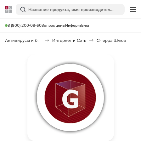
Softline
Поиск
Ме
8 (800) 200-08-60
Запрос цены
Инферит
Блог
Антивирусы и безопасность
Интернет и Сеть
С-Терра Шлюз