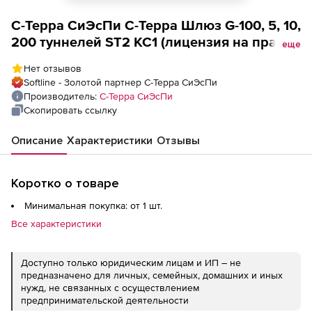
С-Терра СиЭсПи С-Терра Шлюз G-100, 5, 10,
200 туннелей ST2 КС1 (лицензия на право
еще
использования), Лицензия на право
Нет отзывов
использования Программно-аппаратного
Softline - Золотой партнер С-Терра СиЭсПи
комплекса С-Терра VPN Версия 4.2,
Производитель:
С-Терра СиЭсПи
исполнение 3-1- С-Терра Шлюз ST KC1 /
Скопировать ссылку
200 туннелей ST2 KC1
Описание
Характеристики
Отзывы
Коротко о товаре
Минимальная покупка: от 1 шт.
Все характеристики
Доступно только юридическим лицам и ИП – не
предназначено для личных, семейных, домашних и иных
нужд, не связанных с осуществлением
предпринимательской деятельности