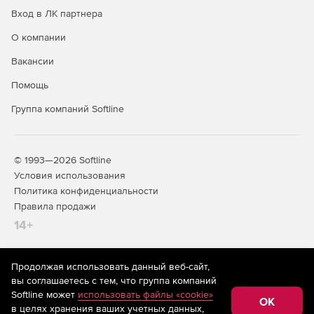
Динамическую маршрутизацию RIP и OSPF (в том
Вход в ЛК партнера
числе для сценария балансировки нагрузки RRI).
О компании
VLAN, LACP.
Вакансии
GRE (в том числе для резервирования провайдеров).
Помощь
Работу через NAT (NAT Traversal).
Группа компаний Softline
Событийное протоколирование через Syslog.
Мониторинг SNMP.
© 1993—2026 Softline
Условия использования
Политика конфиденциальности
Высокая надежность и производительность
Правила продажи
14+
Продолжая использовать данный веб-сайт,
На информационном ресурсе store.softline.ru применяются
вы соглашаетесь с тем, что группа компаний
рекомендательные технологии
(информационные технологии
Возможность оснащения резервными блоками
Softline может
использовать файлы «cookie»
предоставления информации на основе сбора,
OK
питания и жесткими дисками, объединенными в RAID.
в целях хранения ваших учетных данных,
систематизации и анализа сведений, относящихся к