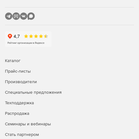
организации перешифрования и инспекции трафика в
центре.
Возможность применения сценария на базе
технологии, аналогичной DMVPN.
Совместимость со всеми необходимыми протоколами для
интеграции в современную сетевую инфраструктуру,
Каталог
включая:
Прайс-листы
Производители
Специальные предложения
Протокол RADIUS.
Техподдержка
Выдачу IKECFG-адресов для С-Терра Клиент.
Распродажа
Объединение устройств в кластер по протоколу
Семинары и вебинары
VRRP.
Стать партнером