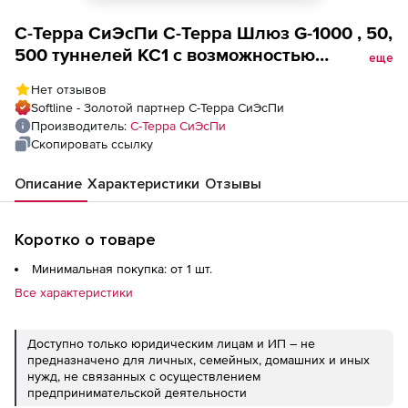
С-Терра СиЭсПи С-Терра Шлюз G-1000 , 50,
500 туннелей КС1 с возможностью
еще
лицензионного расширения
Нет отзывов
производительности до G-2000 КС1
Softline - Золотой партнер С-Терра СиЭсПи
(лицензия на право использования),
Производитель:
С-Терра СиЭсПи
Лицензия на право использования
Скопировать ссылку
Программно-аппаратного комплекса С-
Описание
Характеристики
Отзывы
Терра VPN Версия 4.2, исполнение 3-1 - С-
Терра Шлюз ST KC1 /500 туннелей ST KC1
Коротко о товаре
Минимальная покупка: от 1 шт.
Все характеристики
Доступно только юридическим лицам и ИП – не
предназначено для личных, семейных, домашних и иных
нужд, не связанных с осуществлением
предпринимательской деятельности