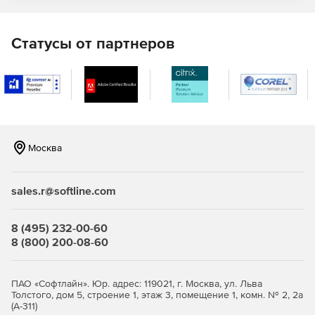
Построение защищенных сетей любой сложности
Статусы от партнеров
Полноценная поддержка инфраструктуры PKI.
Совместимость с продуктами российских и
зарубежных производителей.
Москва
Широкие возможности для администратора: задание
гибкой политики безопасности, определение
sales.r@softline.com
различных наборов правил обработки открытого и
шифрованного трафика.
8 (495) 232-00-60
Поддержка различных топологий, в том числе: точка-
8 (800) 200-08-60
точка, звезда, иерархическое дерево, частично- и
полносвязная топология.
ПАО «Софтлайн». Юр. адрес: 119021, г. Москва, ул. Льва
Толстого, дом 5, строение 1, этаж 3, помещение 1, комн. № 2, 2а
Возможность построения нескольких эшелонов
(А-311)
защиты, выделения зон с разным уровнем доверия,