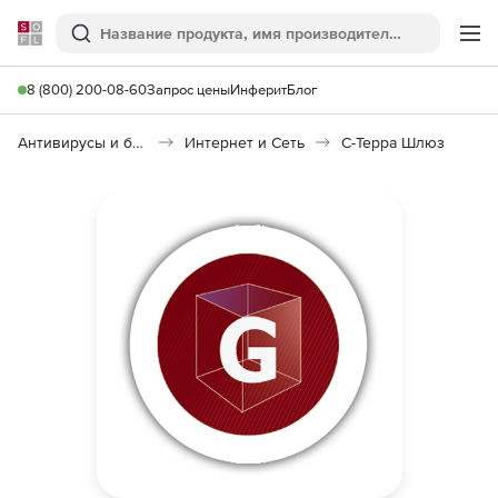
Softline
Поиск
Ме
8 (800) 200-08-60
Запрос цены
Инферит
Блог
Антивирусы и безопасность
Интернет и Сеть
С-Терра Шлюз