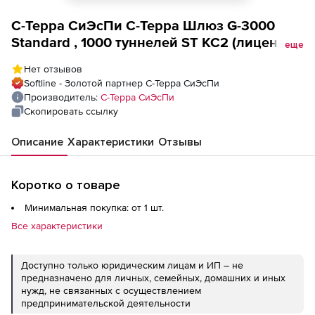
С-Терра СиЭсПи С-Терра Шлюз G-3000
Standard , 1000 туннелей ST КС2 (лицензия
еще
на право использования), Лицензия на
Нет отзывов
право использования Программно-
Softline - Золотой партнер С-Терра СиЭсПи
аппаратного комплекса С-Терра VPN
Производитель:
С-Терра СиЭсПи
Версия 4.2, исполнение 3-3 - С-Терра
Скопировать ссылку
Шлюз ST KC2/ 1000 туннелей ST KC2
Описание
Характеристики
Отзывы
Коротко о товаре
Минимальная покупка: от 1 шт.
Все характеристики
Доступно только юридическим лицам и ИП – не
предназначено для личных, семейных, домашних и иных
нужд, не связанных с осуществлением
предпринимательской деятельности