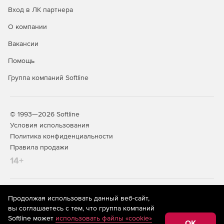
Динамическую маршрутизацию RIP и OSPF (в том
Вход в ЛК партнера
числе для сценария балансировки нагрузки RRI).
О компании
VLAN, LACP.
Вакансии
GRE (в том числе для резервирования провайдеров).
Помощь
Работу через NAT (NAT Traversal).
Группа компаний Softline
Событийное протоколирование через Syslog.
Мониторинг SNMP.
© 1993—2026 Softline
Условия использования
Политика конфиденциальности
Высокая надежность и производительность
Правила продажи
14+
На информационном ресурсе store.softline.ru применяются
Продолжая использовать данный веб-сайт,
рекомендательные технологии
(информационные технологии
Возможность оснащения резервными блоками
вы соглашаетесь с тем, что группа компаний
предоставления информации на основе сбора,
питания и жесткими дисками, объединенными в RAID.
Softline может
использовать файлы «cookie»
систематизации и анализа сведений, относящихся к
OK