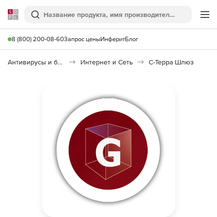
Softline
Поиск
Ме
8 (800) 200-08-60
Запрос цены
Инферит
Блог
Антивирусы и безопасность
Интернет и Сеть
С-Терра Шлюз