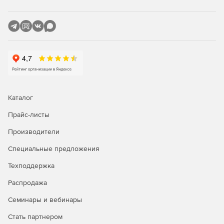
организации перешифрования и инспекции трафика в
центре.
Возможность применения сценария на базе
технологии, аналогичной DMVPN.
Совместимость со всеми необходимыми протоколами для
интеграции в современную сетевую инфраструктуру,
Каталог
включая:
Прайс-листы
Производители
Специальные предложения
Протокол RADIUS.
Техподдержка
Выдачу IKECFG-адресов для С-Терра Клиент.
Распродажа
Объединение устройств в кластер по протоколу
Семинары и вебинары
VRRP.
Стать партнером