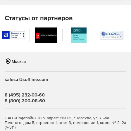
Построение защищенных сетей любой сложности
Статусы от партнеров
Полноценная поддержка инфраструктуры PKI.
Совместимость с продуктами российских и
зарубежных производителей.
Москва
Широкие возможности для администратора: задание
гибкой политики безопасности, определение
sales.r@softline.com
различных наборов правил обработки открытого и
шифрованного трафика.
8 (495) 232-00-60
Поддержка различных топологий, в том числе: точка-
8 (800) 200-08-60
точка, звезда, иерархическое дерево, частично- и
полносвязная топология.
ПАО «Софтлайн». Юр. адрес: 119021, г. Москва, ул. Льва
Толстого, дом 5, строение 1, этаж 3, помещение 1, комн. № 2, 2а
Возможность построения нескольких эшелонов
(А-311)
защиты, выделения зон с разным уровнем доверия,