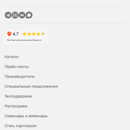
организации перешифрования и инспекции трафика в
центре.
Возможность применения сценария на базе
технологии, аналогичной DMVPN.
Совместимость со всеми необходимыми протоколами для
интеграции в современную сетевую инфраструктуру,
Каталог
включая:
Прайс-листы
Производители
Специальные предложения
Протокол RADIUS.
Техподдержка
Выдачу IKECFG-адресов для С-Терра Клиент.
Распродажа
Объединение устройств в кластер по протоколу
Семинары и вебинары
VRRP.
Стать партнером