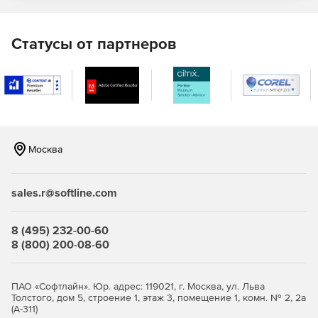
Построение защищенных сетей любой сложности
Статусы от партнеров
Полноценная поддержка инфраструктуры PKI.
Совместимость с продуктами российских и
зарубежных производителей.
Москва
Широкие возможности для администратора: задание
гибкой политики безопасности, определение
sales.r@softline.com
различных наборов правил обработки открытого и
шифрованного трафика.
8 (495) 232-00-60
Поддержка различных топологий, в том числе: точка-
8 (800) 200-08-60
точка, звезда, иерархическое дерево, частично- и
полносвязная топология.
ПАО «Софтлайн». Юр. адрес: 119021, г. Москва, ул. Льва
Толстого, дом 5, строение 1, этаж 3, помещение 1, комн. № 2, 2а
Возможность построения нескольких эшелонов
(А-311)
защиты, выделения зон с разным уровнем доверия,