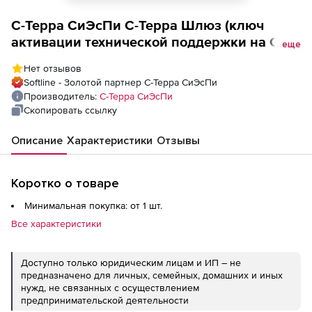
С-Терра СиЭсПи С-Терра Шлюз (ключ
активации технической поддержки на CD
еще
носителе на 1 год), для SAE220 ST2
Нет отзывов
Softline - Золотой партнер С-Терра СиЭсПи
Производитель:
С-Терра СиЭсПи
Скопировать ссылку
Описание
Характеристики
Отзывы
Коротко о товаре
Минимальная покупка: от 1 шт.
Все характеристики
Доступно только юридическим лицам и ИП – не
предназначено для личных, семейных, домашних и иных
нужд, не связанных с осуществлением
предпринимательской деятельности