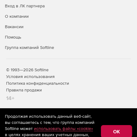
Динамическую маршрутизацию RIP и OSPF (в том
Вход в ЛК партнера
числе для сценария балансировки нагрузки RRI).
О компании
VLAN, LACP.
Вакансии
GRE (в том числе для резервирования провайдеров).
Помощь
Работу через NAT (NAT Traversal).
Группа компаний Softline
Событийное протоколирование через Syslog.
Мониторинг SNMP.
© 1993—2026 Softline
Условия использования
Политика конфиденциальности
Высокая надежность и производительность
Правила продажи
14+
Продолжая использовать данный веб-сайт,
На информационном ресурсе store.softline.ru применяются
вы соглашаетесь с тем, что группа компаний
рекомендательные технологии
(информационные технологии
Возможность оснащения резервными блоками
Softline может
использовать файлы «cookie»
предоставления информации на основе сбора,
OK
питания и жесткими дисками, объединенными в RAID.
в целях хранения ваших учетных данных,
систематизации и анализа сведений, относящихся к