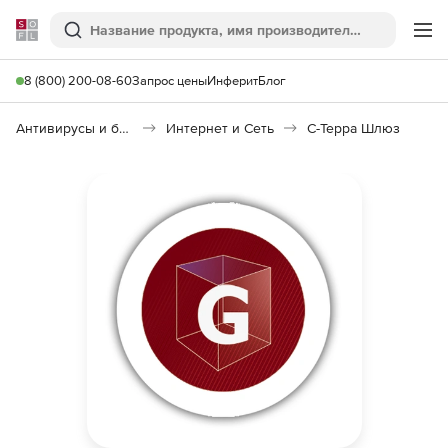
Softline
Поиск
Ме
8 (800) 200-08-60
Запрос цены
Инферит
Блог
Антивирусы и безопасность
Интернет и Сеть
С-Терра Шлюз