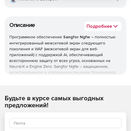
Описание
Подробнее
Программное обеспечение
Sangfor Ngfw
– полностью
интегрированный межсетевой экран следующего
поколения и WAF (межсетевой экран для веб-
приложений) с поддержкой AI, обеспечивающий
всестороннюю защиту от всех угроз, основанных на
Neural-X и Engine Zero. Sangfor Ngfw – защищенное,
интегрированное и упрощенное решение брандмауэра,
обеспечивающее целостный обзор всей сети
безопасности организации.
Видимость безопасности
Будьте в курсе самых выгодных
Инструменты отчетности Sangfor NGAF предоставляют
предложений!
пользователям обширный обзор их сети с помощью
всего нескольких щелчков мыши: детальный подход для
просмотра пользователей, серверов, аномального
трафика, статуса атаки или источника атаки или просмотр