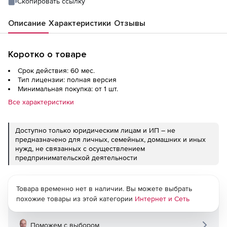
Скопировать ссылку
Visibility, Basic Security Reporter included на
5 лет
Описание
Характеристики
Отзывы
Коротко о товаре
Срок действия: 60 мес.
Тип лицензии: полная версия
Минимальная покупка: от 1 шт.
Все характеристики
Доступно только юридическим лицам и ИП – не
предназначено для личных, семейных, домашних и иных
нужд, не связанных с осуществлением
предпринимательской деятельности
Товара временно нет в наличии. Вы можете выбрать
похожие товары из этой категории
Интернет и Сеть
Поможем с выбором