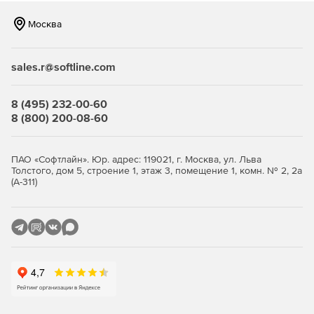
производительности ядра и вычислительной мощности.
Москва
В аппаратной архитектуре NGAF используется
технология Intel Quick Path Interconnect, многоядерная
sales.r@softline.com
обработка на уровне и гибридная модель обработки для
фокусирования и усиления всей доступной
вычислительной мощности.
8 (495) 232-00-60
8 (800) 200-08-60
Архитектура программного обеспечения: технология
Sangfor «1X» использует все доступные ресурсы для
одновременной репликации, декапсуляции и
ПАО «Софтлайн». Юр. адрес: 119021, г. Москва, ул. Льва
обнаружения данных. Используя один механизм
Толстого, дом 5, строение 1, этаж 3, помещение 1, комн. № 2, 2а
обнаружения контента и запатентованный Sangfor
(А-311)
механизм REGEX, пользователи получают быструю и
гибкую защиту