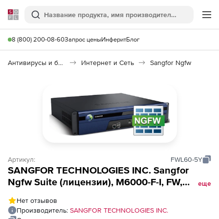
Softline
Поиск
Ме
8 (800) 200-08-60
Запрос цены
Инферит
Блог
Антивирусы и безопасность
Интернет и Сеть
Sangfor Ngfw
Артикул:
FWL60-5Y
SANGFOR TECHNOLOGIES INC. Sangfor
Ngfw Suite (лицензии), M6000-F-I, FW,
еще
BM(Url filtering&amp;Application Control),
Нет отзывов
Ips, Apt protection, eMail Security,
Производитель:
SANGFOR TECHNOLOGIES INC.
Sandboxing, Risk Assessment, Security