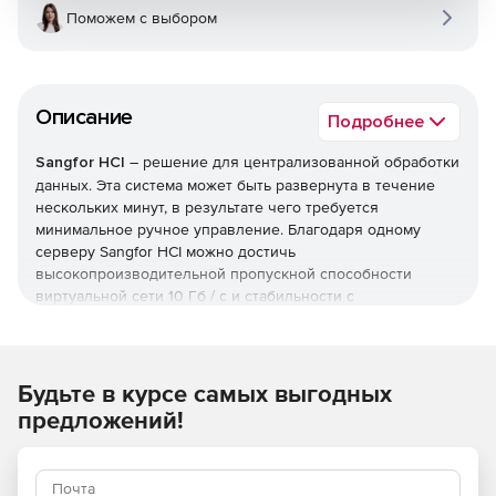
Поможем с выбором
Описание
Подробнее
Sangfor HCI
– решение для централизованной обработки
данных. Эта система может быть развернута в течение
нескольких минут, в результате чего требуется
минимальное ручное управление. Благодаря одному
серверу Sangfor HCI можно достичь
высокопроизводительной пропускной способности
виртуальной сети 10 Гб / с и стабильности с
выдающимися функциями NFV.
Sangfor HCI объединяет традиционную безопасность
аппаратных устройств, IP-сеть, сеть хранения, сервер и
Будьте в курсе самых выгодных
хранилище в один уровень стандартного оборудования
предложений!
(сервер x86), который образует стандартизированный
блок HCI. Создавая ИТ-инфраструктуру со
стандартизированным поставщиком HCI и реализуя
видимые, централизованные операции и управление