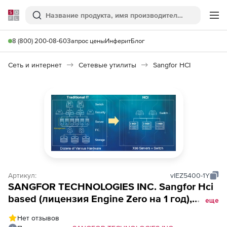
Softline
Поиск
Ме
8 (800) 200-08-60
Запрос цены
Инферит
Блог
Сеть и интернет
Сетевые утилиты
Sangfor HCI
Артикул:
vIEZ5400-1Y
SANGFOR TECHNOLOGIES INC. Sangfor Hci
based (лицензия Engine Zero на 1 год),
еще
vIAM-200, AI powered Malware Detection,
Нет отзывов
Anti-malware, Anti-virus