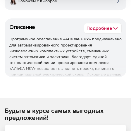
Поможем с выбором
Описание
Подробнее
Программное обеспечение
«АЛЬФА НКУ»
предназначено
для автоматизированного проектирования
низковольтных комплектных устройств, смешанных
систем автоматики и электрики. Благодаря единой
технологической линии проектирования комплекса
«АЛЬФА НКУ» позволяет выполнять проект, начиная с
принципиальной электрической схемы. Исходные данные
схемы служат основой для компоновки щитов НКУ и
схемы соединений адресным методом. Вместе с «АЛЬФА
НКУ» поставляется архив примеров и готовых решений.
Все базы данных «САПР-АЛЬФА» обладают открытой
архитектурой.
Будьте в курсе самых выгодных
Результатом проектирования в «АЛЬФА НКУ» являются
предложений!
такие документы, как принципиальная электрическая
схема, перечень элементов электросхем, составных