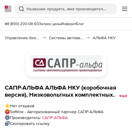
Softline
Поиск
Ме
8 (800) 200-08-60
Запрос цены
Инферит
Блог
Управление бизнесом, CRM/ERP
Системы автоматизации
АЛЬФА НКУ
САПР-АЛЬФА АЛЬФА НКУ (коробочная
версия), Низковольтных комплектных
еще
устройств
Нет отзывов
Softline - Авторизованный партнер САПР-АЛЬФА
Производитель:
САПР-АЛЬФА
Скопировать ссылку