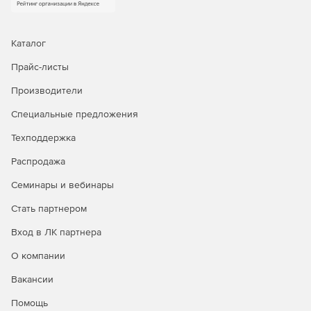
Компоненты «АЛЬФА НКУ»:
«Альфа26. Проектирование принципиальных
Каталог
электрических схем НКУ (выходная документация:
чертежи схем, перечень элементов)».
Прайс-листы
Производители
«Альфа20. Компоновка щитов НКУ».
Специальные предложения
«Альфа22. Общие виды щитов, формирование
клеммников, схемы соединений».
Техподдержка
Распродажа
«Альфа23. Монтажные схемы щитов НКУ адресным
методом».
Семинары и вебинары
«Альфа24. Выпуск конструкторской документации для
Стать партнером
изготовления щитов».
Вход в ЛК партнера
«Альфа25. База данных оборудования, изделий и
О компании
материалов».
Вакансии
Помощь