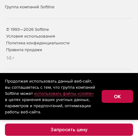
Группа компаний Softline
© 1993—2026 Softline
Условия использования
Политика конфиденциальности
Правила продажи
14+
На информационном ресурсе store.softline.ru применяются
Продолжая использовать данный веб-сайт,
рекомендательные технологии
(информационные технологии
вы соглашаетесь с тем, что группа компаний
предоставления информации на основе сбора,
Softline может
использовать файлы «cookie»
систематизации и анализа сведений, относящихся к
OK
в целях хранения ваших учетных данных,
предпочтениям пользователей сети «Интернет»,
находящихся на территории Российской Федерации)
параметров и предпочтений, оптимизации
работы веб-сайта.
Запросить цену