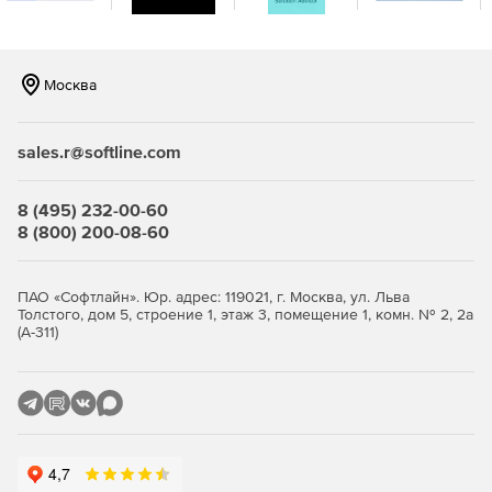
Использование монтажных зон, разработанных АО
«ВНИИР».
Москва
Автоматическое создание схем соединений в
соответствии с принципиальной схемой и
sales.r@softline.com
последующая ручная корректировка.
Работа с базой данных «Альфа15», «Альфа25»,
8 (495) 232-00-60
содержащей аппараты с указанием технических
8 (800) 200-08-60
характеристик, списка контактов, монтажного
символа, установочных размеров КИПиА, монтажной
зоны НКУ.
ПАО «Софтлайн». Юр. адрес: 119021, г. Москва, ул. Льва
Толстого, дом 5, строение 1, этаж 3, помещение 1, комн. № 2, 2а
Архивация принятых проектных решений.
(А-311)
Экспорт документов в виде текста и в графическом
формате DXF, что позволяет производить обмен с
AutoCAD, Caddy, MicroStation, «КОМПАС» и др.