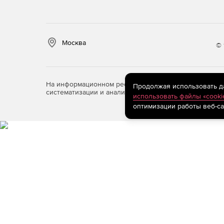
Москва
© 
На информационном ресурсе store.softline.ru примен
Продолжая использовать дан
систематизации и анализа сведений, относящихся к 
использовать файлы «cooki
оптимизации работы веб-са