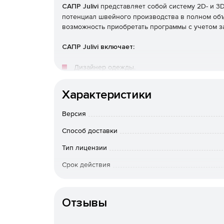
САПР Julivi
представляет собой систему 2D- и 3
потенциал швейного производства в полном объ
возможность приобретать программы с учетом з
САПР Julivi включает:
Дизайнер одежды.
Конструктор одежды.
Характеристики
Раскладчик лекал.
Версия
Способ доставки
Электронный манекен.
Тип лицензии
Табель мер.
Срок действия
Архиватор.
Тип организации
Конвертер.
Отзывы
Фотодигитайзер.