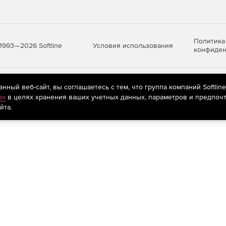
Политика
Условия использования
1993—2026 Softline
конфиден
яются
рекомендательные технологии
(информационные технологии п
ный веб-сайт, вы соглашаетесь с тем, что группа компаний Softlin
предпочтениям пользователей сети «Интернет», находящихся на те
e»
в целях хранения ваших учетных данных, параметров и предпочт
йта.