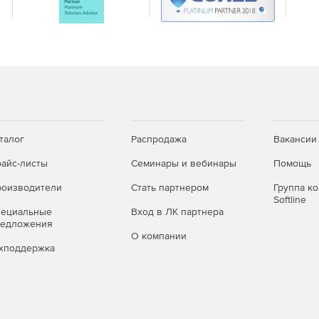
талог
Распродажа
Вакансии
айс-листы
Семинары и вебинары
Помощь
оизводители
Стать партнером
Группа к
Softline
пециальные
Вход в ЛК партнера
редложения
О компании
хподдержка