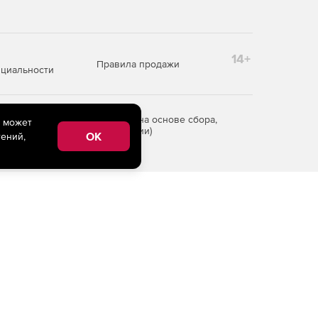
14+
Правила продажи
циальности
редоставления информации на основе сбора,
e может
рритории Российской Федерации)
OK
ений,