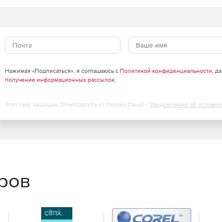
Нажимая «Подписаться», я соглашаюсь с
Политикой конфиденциальности
, д
получение информационных рассылок
.
Этот сайт защищен SmartCaptcha от Yandex Cloud -
Уведомление об условия
еров