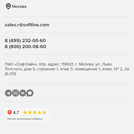
Добавление заметок для отслеживания бюджетных
Москва
изменений.
Импорт библиотек из прошлых версий Movie Magic
sales.r@softline.com
Budgeting, устраняющий необходимость повторно
вводить данные по бюджетам.
8 (495) 232-00-60
8 (800) 200-08-60
ПАО «Софтлайн». Юр. адрес: 119021, г. Москва, ул. Льва
Толстого, дом 5, строение 1, этаж 3, помещение 1, комн. № 2, 2а
(А-311)