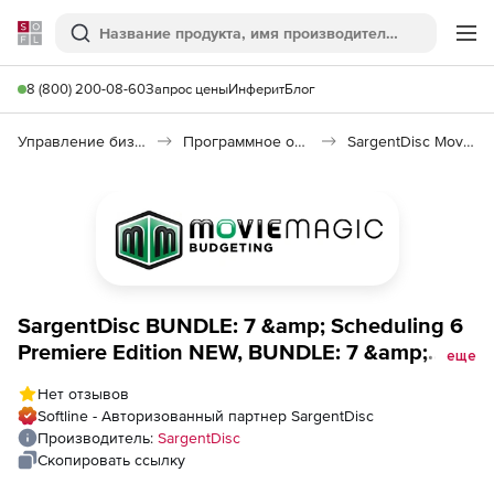
Softline
Поиск
Ме
8 (800) 200-08-60
Запрос цены
Инферит
Блог
Управление бизнесом, CRM/ERP
Программное обеспечение для ведения дел
SargentDisc Movie Magic Budgeting
SargentDisc BUNDLE: 7 &amp; Scheduling 6
Premiere Edition NEW, BUNDLE: 7 &amp;
еще
Scheduling 6 Premiere Edition NEW
Нет отзывов
Softline - Авторизованный партнер SargentDisc
Производитель:
SargentDisc
Скопировать ссылку