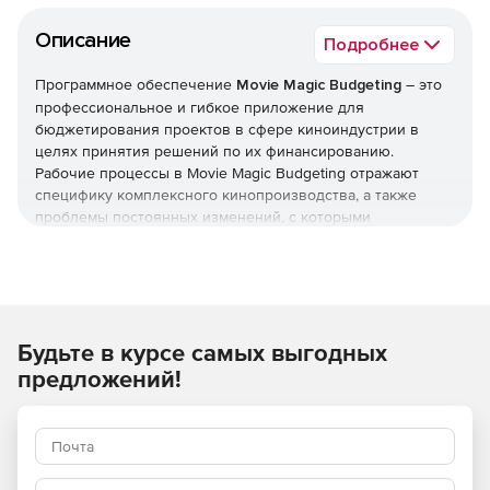
Описание
Подробнее
Программное обеспечение
Movie Magic Budgeting
– это
профессиональное и гибкое приложение для
бюджетирования проектов в сфере киноиндустрии в
целях принятия решений по их финансированию.
Рабочие процессы в Movie Magic Budgeting отражают
специфику комплексного кинопроизводства, а также
проблемы постоянных изменений, с которыми
сталкиваются специалисты в сфере финансов.
Высокий уровень детализации, средства сравнения
множества объектов и полный анализ различных
сценариев доступны пользователям Movie Magic
Budgeting в один клик мышкой. Удобное решение для
Будьте в курсе самых выгодных
организации кинопроцессов, Movie Magic Budgeting
экономит время, повышает эффективность и
предложений!
подготавливают бюджеты, которые помогают команде
специалистов принимать оптимальные решения по
проекту.
Характеристики Movie Magic Budgeting: