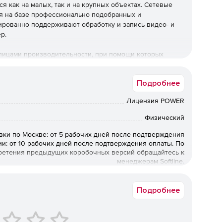
 как на малых, так и на крупных объектах. Сетевые
я на базе профессионально подобранных и
ированно поддерживают обработку и запись видео- и
р.
лицами производительности, при помощи которых
ет гарантированно работать с конкретной моделью NVR
ости записи, а также при использовании
Подробнее
Лицензия POWER
оинтегрированных моделей.
Физический
вки по Москве: от 5 рабочих дней после подтверждения
раничивается.
ии: от 10 рабочих дней после подтверждения оплаты. По
ретения предыдущих коробочных версий обращайтесь к
300 каналов.
менеджерам Softline.
Подробнее
нкции обнаружения и распознавания лиц,
рактивного поиска в видеоархиве, «перехвата»