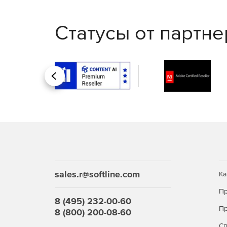
Модификация M – Monitor. Количество подкл
Статусы от партн
система – Windows 7 Home Basic 64 бит (для N
– 80 каналов).
Модификация M2 – Monitor 2. Количество по
Windows Pro 7 SP1 64 бит.
Назад
sales.r@softline.com
Ка
Пр
8 (495) 232-00-60
Пр
8 (800) 200-08-60
С