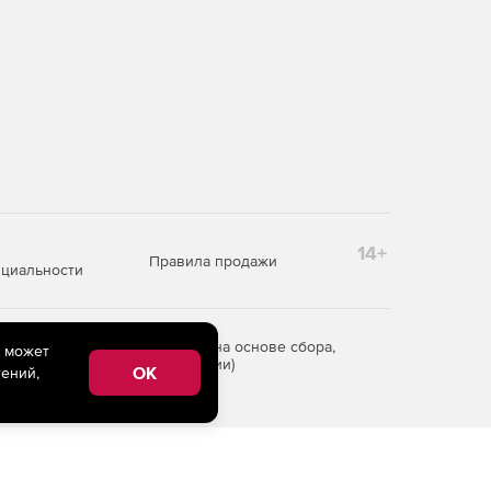
14+
Правила продажи
циальности
редоставления информации на основе сбора,
e может
рритории Российской Федерации)
OK
ений,