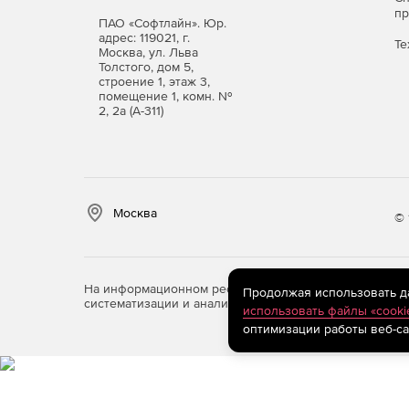
п
ПАО «Софтлайн». Юр.
адрес: 119021, г.
Те
Москва, ул. Льва
Толстого, дом 5,
строение 1, этаж 3,
помещение 1, комн. №
2, 2а (А-311)
Москва
© 
На информационном ресурсе store.softline.ru примен
Продолжая использовать дан
систематизации и анализа сведений, относящихся к 
использовать файлы «cooki
оптимизации работы веб-са