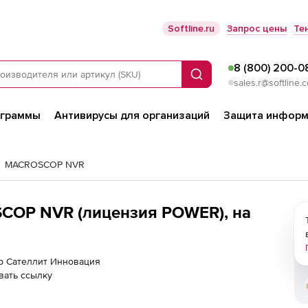
Softline.ru
Запрос цены
Те
8 (800) 200-0
Поиск
sales.r@softline.
ограммы
Антивирусы для организаций
Защита информ
MACROSCOP NVR
COP NVR (лицензия POWER), на
ер Сателлит Инновация
вать ссылку