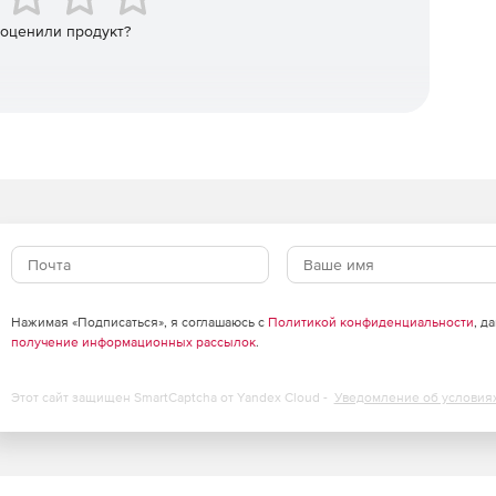
 оценили продукт?
80 каналов
ио при:
пользованием детекторов движения камер или
пользованием детекторов движения камер или
чение любой IP-камеры из списка проинтегрированных
нных рабочих мест (УРМ). Управление поворотными
Нажимая «Подписаться», я соглашаюсь с
Политикой конфиденциальности
, д
получение информационных рассылок
.
Этот сайт защищен SmartCaptcha от Yandex Cloud -
Уведомление об условия
аемых мониторов – нет. Операционная система –