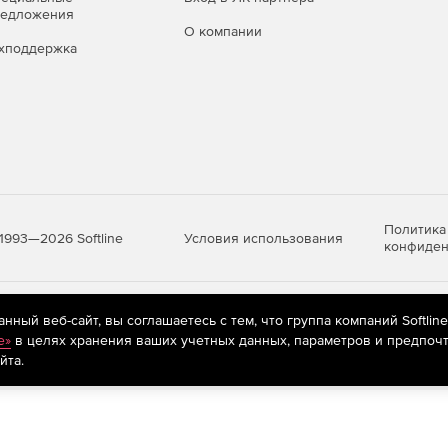
редложения
О компании
хподдержка
Политика
Условия использования
1993—2026 Softline
конфиден
яются
рекомендательные технологии
(информационные технологии п
ный веб-сайт, вы соглашаетесь с тем, что группа компаний Softlin
предпочтениям пользователей сети «Интернет», находящихся на те
e»
в целях хранения ваших учетных данных, параметров и предпочт
йта.