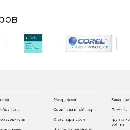
ючаемых мониторов VGA/HDMI/DVI – 1 шт. Операционная
еров
VR 4 – 9 каналов), Windows Pro 7 SP1 64 бит (для NVR 16
дключаемых мониторов – 2 шт. Операционная система –
талог
Распродажа
Вакансии
айс-листы
Семинары и вебинары
Помощь
оизводители
Стать партнером
Группа к
Softline
пециальные
Вход в ЛК партнера