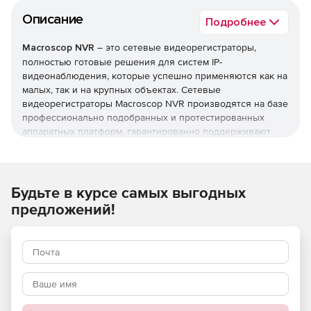
Описание
Подробнее
Macroscop NVR
– это сетевые видеорегистраторы,
полностью готовые решения для систем IP-
видеонаблюдения, которые успешно применяются как на
малых, так и на крупных объектах. Сетевые
видеорегистраторы Macroscop NVR производятся на базе
профессионально подобранных и протестированных
аппаратных платформ, гарантированно поддерживают
обработку и запись видео- и аудиопотоков от
заявленного количества IP-камер.
Все модели Macroscop NVR обеспечиваются таблицами
Будьте в курсе самых выгодных
производительности, при помощи которых можно без
предложений!
труда определить, сколько камер будет гарантированно
работать с конкретной моделью NVR при заданном
разрешении, формате сжатия, скорости записи, а также
при использовании интеллектуальных функций.
Ключевые особенности Macroscop NVR:
Подключение любой IP-камеры из списка