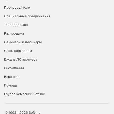
каналов), Windows Pro 7 SP1 64 бит (для NVR 16 – 80
Производители
каналов).
Специальные предложения
Модификация M2 – Monitor 2. Количество
Техподдержка
подключаемых мониторов – 2 шт. Операционная
система – Windows Pro 7 SP1 64 бит.
Распродажа
Семинары и вебинары
Стать партнером
Вход в ЛК партнера
О компании
Вакансии
Помощь
Группа компаний Softline
© 1993—2026 Softline