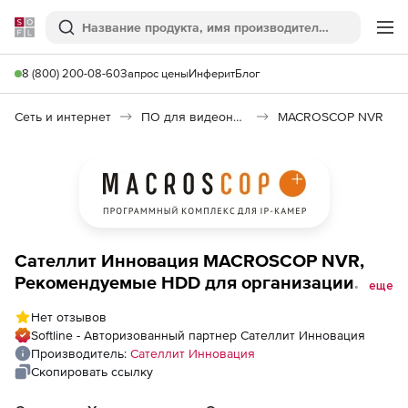
Softline
Поиск
Ме
8 (800) 200-08-60
Запрос цены
Инферит
Блог
Сеть и интернет
ПО для видеонаблюдения
MACROSCOP NVR
Сателлит Инновация MACROSCOP NVR,
Рекомендуемые HDD для организации
еще
архива (предназначен для
Нет отзывов
видеонаблюдения 24/7), HDD 2,5. 1 Тб.
Softline - Авторизованный партнер Сателлит Инновация
Используется в mini
Производитель:
Сателлит Инновация
Скопировать ссылку