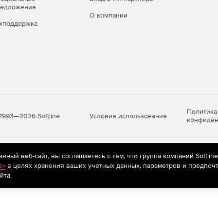
дой камеры, на которой будет использоваться функция.
редложения
О компании
хподдержка
матического выбора лиц из видеопотока. Пользователь
мо просмотреть все лица, попавшие в поле зрения
вавшее лицо, пользователь может просмотреть все
з видеопотока происходит во время записи в архив, а не
имает несколько секунд.
Политика
Условия использования
1993—2026 Softline
конфиден
х моменту обнаружения лица.
яются
рекомендательные технологии
(информационные технологии п
ный веб-сайт, вы соглашаетесь с тем, что группа компаний Softlin
предпочтениям пользователей сети «Интернет», находящихся на те
e»
в целях хранения ваших учетных данных, параметров и предпочт
х появлению в кадре необходимого объекта.
йта.
бнаруженных за опредленный отрезок времени.
ывод на принтер.