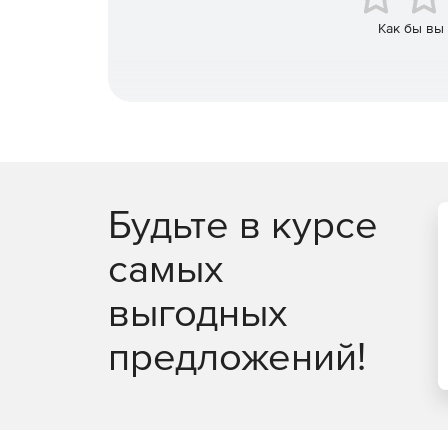
автомобили, животных, и т. д.).
Как бы вы
Получение данных одновременно с разных то
так и удаленно через Интернет.
Что потребуется пользователю:
Установить IP-видеокамеры над каждым входо
Будьте в курсе
Подключить IP-видеокамеры к серверу с пр
самых
интеллектуальным модулем подсчета посетит
использоваться функция.
выгодных
предложений!
Трекинг
Модуль трекинга позволяет отслеживать движущ
задает контрольную линию или зону произволь