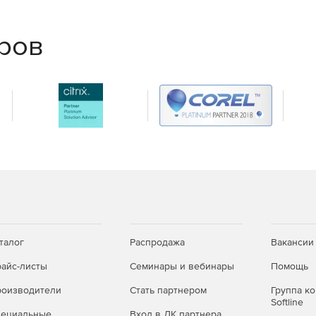
еров
зрения камеры.
ахождении в зону, длительном пребывании объекта в
нтов видео, на которых пересекалась контрольная
нию произвольной заданной оператором линии.
талог
Распродажа
Вакансии
айс-листы
Семинары и вебинары
Помощь
ктом, на котором требуется вести наблюдение.
оизводители
Стать партнером
Группа к
Softline
ограммным обеспечением Macroscop и
пециальные
Вход в ЛК партнера