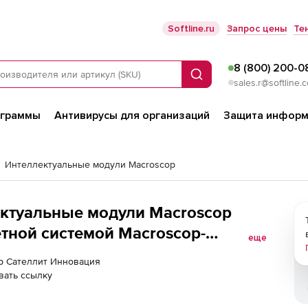
Softline.ru
Запрос цены
Те
8 (800) 200-0
Поиск
sales.r@softline.
ограммы
Антивирусы для организаций
Защита информ
Интеллектуальные модули Macroscop
ктуальные модули Macroscop
ётной системой Macroscop-
еще
одключение 4 клиенстких
ер Сателлит Инновация
вать ссылку