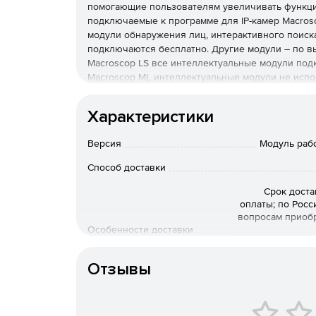
помогающие пользователям увеличивать функц
подключаемые к программе для IP-камер Macros
модули обнаружения лиц, интерактивного поиска
подключаются бесплатно. Другие модули – по в
Macroscop LS все интеллектуальные модули под
Macroscop ML интеллектуальные модули не испо
Подсчет посетителей
Характеристики
Функция подсчета посетителей в программном о
количества вошедших и вышедших посетителей
Версия
Модуль раб
Возможности:
Способ доставки
Получение оперативной статистики о колич
Срок доста
оплаты; по Росс
помещения посетителях как в реальном врем
вопросам приоб
Особенности доставки
Построение отчетов и графиков по заданным 
камерам).
Отзывы
Экспорт данных в формат CVS (который читаетс
Задание произвольного размера объекта под