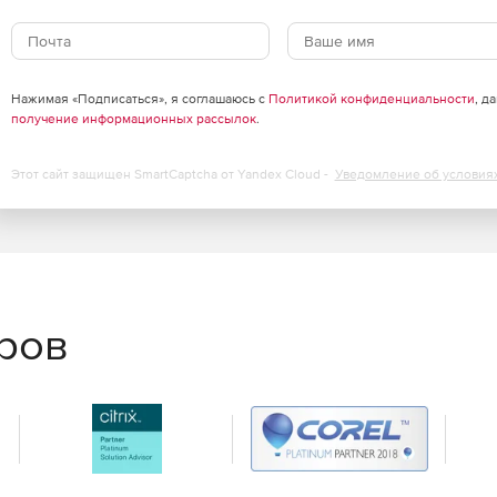
Нажимая «Подписаться», я соглашаюсь с
Политикой конфиденциальности
, д
получение информационных рассылок
.
Этот сайт защищен SmartCaptcha от Yandex Cloud -
Уведомление об условия
еров