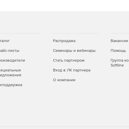
талог
Распродажа
Вакансии
айс-листы
Семинары и вебинары
Помощь
оизводители
Стать партнером
Группа к
Softline
пециальные
Вход в ЛК партнера
редложения
О компании
хподдержка