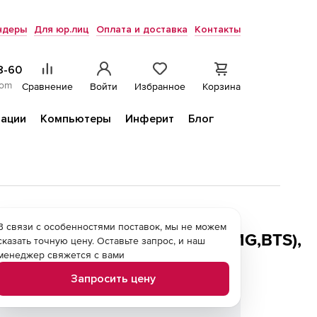
ндеры
Для юр.лиц
Оплата и доставка
Контакты
8-60
com
Сравнение
Войти
Избранное
Корзина
ации
Компьютеры
Инферит
Блог
вацию опций
В связи с особенностями поставок, мы не можем
STR,STREC,SYMUX,MUX,SYSMG,BTS),
сказать точную цену. Оставьте запрос, и наш
менеджер свяжется с вами
Запросить цену