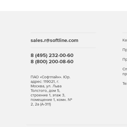
sales.r@softline.com
Ка
Пр
8 (495) 232-00-60
Пр
8 (800) 200-08-60
С
п
ПАО «Софтлайн». Юр.
адрес: 119021, г.
Те
Москва, ул. Льва
Толстого, дом 5,
строение 1, этаж 3,
помещение 1, комн. №
2, 2а (А-311)