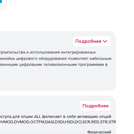
Подробнее
строительства и использования интегрированных
 линейка цифрового оборудования позволяет кабельным
ственными цифровыми телевизионными программами в
Подробнее
ступа для опции ALL (включает в себя активацию опций
MOD,DVMOD,OCTFM,DASI,DSDI,HSDI,DCI,SCR,RED,STR,STREC,SYMU
Физический