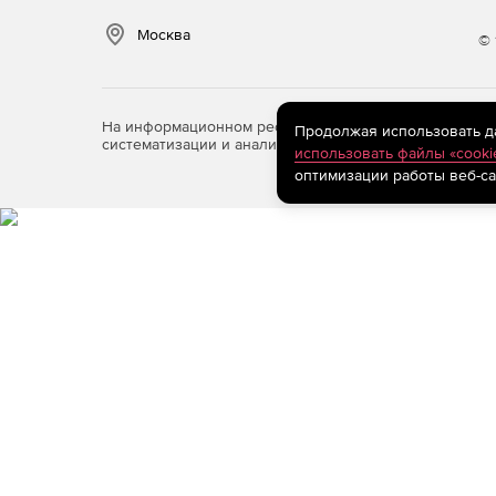
Москва
© 
На информационном ресурсе store.softline.ru примен
Продолжая использовать дан
систематизации и анализа сведений, относящихся к 
использовать файлы «cooki
оптимизации работы веб-са