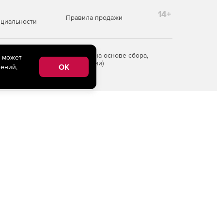
14+
Правила продажи
циальности
редоставления информации на основе сбора,
e может
рритории Российской Федерации)
OK
ений,