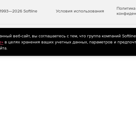
Политика
Условия использования
1993—2026 Softline
конфиден
яются
рекомендательные технологии
(информационные технологии п
ный веб-сайт, вы соглашаетесь с тем, что группа компаний Softlin
предпочтениям пользователей сети «Интернет», находящихся на те
e»
в целях хранения ваших учетных данных, параметров и предпочт
йта.