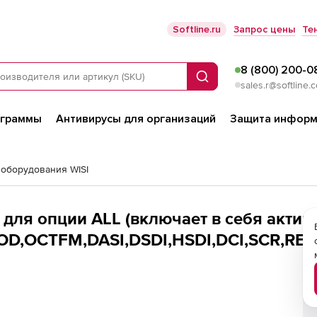
Softline.ru
Запрос цены
Те
8 (800) 200-0
Поиск
sales.r@softline.
ограммы
Антивирусы для организаций
Защита информ
 оборудования WISI
а для опции ALL (включает в себя акти
OCTFM,DASI,DSDI,HSDI,DCI,SCR,RED,