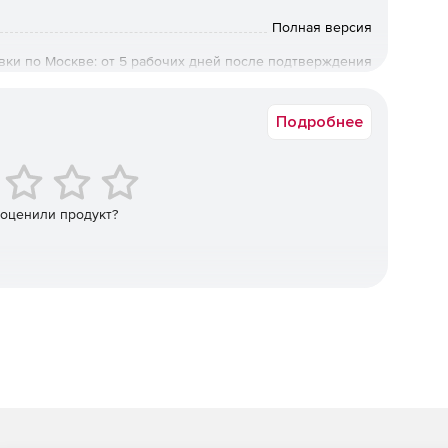
Полная версия
вки по Москве: от 5 рабочих дней после подтверждения
ии: от 10 рабочих дней после подтверждения оплаты. По
ретения предыдущих коробочных версий обращайтесь к
менеджерам Softline.
Подробнее
 оценили продукт?