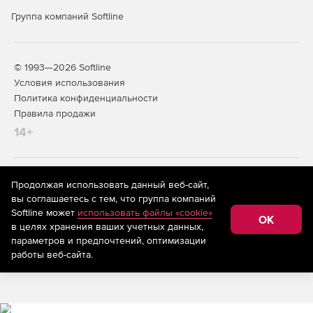
Группа компаний Softline
© 1993—2026 Softline
Условия использования
Политика конфиденциальности
Правила продажи
14+
На информационном ресурсе store.softline.ru применяются
Продолжая использовать данный веб-сайт,
рекомендательные технологии
(информационные технологии
вы соглашаетесь с тем, что группа компаний
предоставления информации на основе сбора,
Softline может
использовать файлы «cookie»
систематизации и анализа сведений, относящихся к
OK
в целях хранения ваших учетных данных,
предпочтениям пользователей сети «Интернет»,
находящихся на территории Российской Федерации)
параметров и предпочтений, оптимизации
работы веб-сайта.