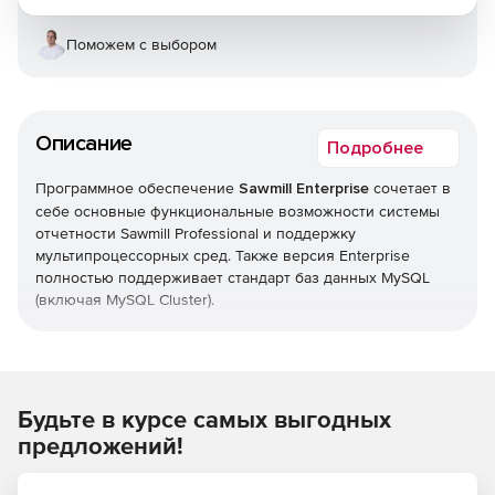
Поможем с выбором
Описание
Подробнее
Программное обеспечение
Sawmill Enterprise
сочетает в
себе основные функциональные возможности системы
отчетности Sawmill Professional и поддержку
мультипроцессорных сред. Также версия Enterprise
полностью поддерживает стандарт баз данных MySQL
(включая MySQL Cluster).
Sawmill Enterprise позволяет целиком настраивать
пользовательский интерфейс, а также добавлять и
модифицировать функции составления отчетов для
полного соответствия продукта персональным
Будьте в курсе самых выгодных
требованиям. Для данной цели предназначен
предложений!
специальный язык описаний – Salang.Sawmill Enterprise
поддерживает платформы Unix, Linux, Windows, Macintosh