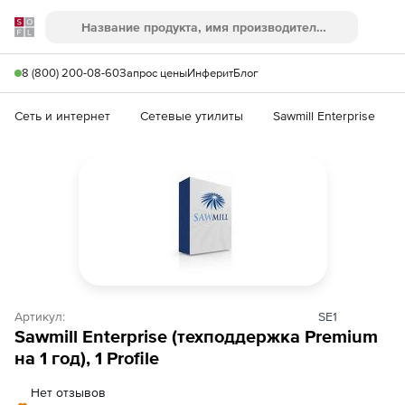
Softline
Поиск
Ме
8 (800) 200-08-60
Запрос цены
Инферит
Блог
Сеть и интернет
Сетевые утилиты
Sawmill Enterprise
Артикул:
SE1
Sawmill Enterprise (техподдержка Premium
на 1 год), 1 Profile
Нет отзывов