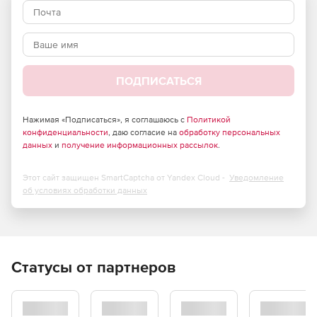
и может запускаться локально (на анализируемом
сервере) или удаленно (на любой другой системе). При
удаленном запуске Sawmill Professional автоматически
загружает лог-файлы, выполняет их и публикует отчеты,
используя интегрированный web-сервер, а также
отправляет отчеты по электронной почте.
ПОДПИСАТЬСЯ
Начните работу с Sawmill.
Нажимая «Подписаться», я соглашаюсь с
Политикой
конфиденциальности
, даю согласие на
обработку персональных
данных
и
получение информационных рассылок
.
Этот сайт защищен SmartCaptcha от Yandex Cloud -
Уведомление
об условиях обработки данных
Статусы от партнеров