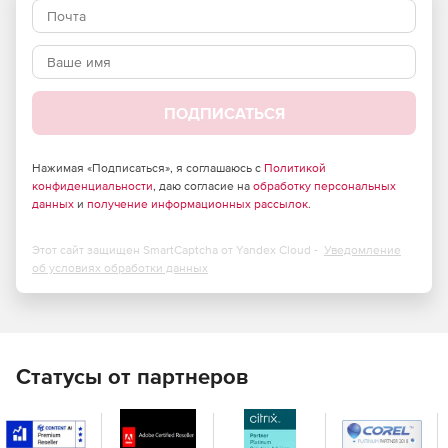
ПОДПИСАТЬСЯ
Нажимая «Подписаться», я соглашаюсь с
Политикой
конфиденциальности
, даю согласие на
обработку персональных
данных
и
получение информационных рассылок
.
Этот сайт защищен SmartCaptcha от Yandex Cloud -
Уведомление
Ключевые преимущества
об условиях обработки данных
SaluteJazz
Высокое качество видео и звука
Обеспечивает четкое и стабильное изображение, а также
Статусы от партнеров
чистый звук, что создает комфортную атмосферу для
общения.