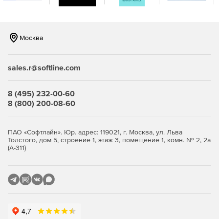
Отечественная платформа
Серверы и поддержка в России.
Москва
Включен в реестр отечественного ПО.
Запатентован в РФ.
sales.r@softline.com
Полная поддержка русского языка в интерфейсе и
технической документации.
8 (495) 232-00-60
8 (800) 200-08-60
Безопасность
Поддержка ОС Astra Linux.
ПАО «Софтлайн». Юр. адрес: 119021, г. Москва, ул. Льва
Толстого, дом 5, строение 1, этаж 3, помещение 1, комн. № 2, 2а
(А-311)
Защита связи обеспечена совместно с ИнфоТеКС.
Соответствует требованиям ФСТЭК и ФСБ.
Доверие клиентов
Более 400 компаний используют SaluteJazz