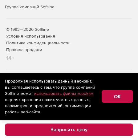
Доступны видеовстречи с одновременным
Группа компаний Softline
присутствием до 200 человек.
Функции администрирования.
© 1993—2026 Softline
Привычные функции видеоконференцсвязи и ИИ-
Условия использования
возможности.
Политика конфиденциальности
Правила продажи
SIP-коннектор.
14+
Вебинары
До 3000 участников и 100 спикеров.
На информационном ресурсе store.softline.ru применяются
Продолжая использовать данный веб-сайт,
рекомендательные технологии
(информационные технологии
вы соглашаетесь с тем, что группа компаний
предоставления информации на основе сбора,
Чат для зрителей.
Softline может
использовать файлы «cookie»
систематизации и анализа сведений, относящихся к
OK
в целях хранения ваших учетных данных,
предпочтениям пользователей сети «Интернет»,
Запись вебинара только спикером.
находящихся на территории Российской Федерации)
параметров и предпочтений, оптимизации
работы веб-сайта.
Ретрансляция на Youtube, Rutube, VK.
Интеграция с API.
Запросить цену