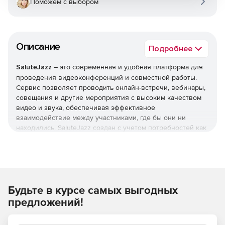
Поможем с выбором
Описание
Подробнее
SaluteJazz
– это современная и удобная платформа для
проведения видеоконференций и совместной работы.
Сервис позволяет проводить онлайн-встречи, вебинары,
совещания и другие мероприятия с высоким качеством
видео и звука, обеспечивая эффективное
взаимодействие между участниками, где бы они ни
находились. SaluteJazz создан с учетом потребностей как
малого и среднего бизнеса, так и крупных корпораций,
предлагая широкий набор функций и преимуществ.
Используйте SaluteJazz для проведения удаленных
встреч любого формата.
Будьте в курсе самых выгодных
предложений!