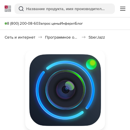
Softline
Поиск
Ме
8 (800) 200-08-60
Запрос цены
Инферит
Блог
Сеть и интернет
Программное обеспечение для онлайн общения
SberJazz