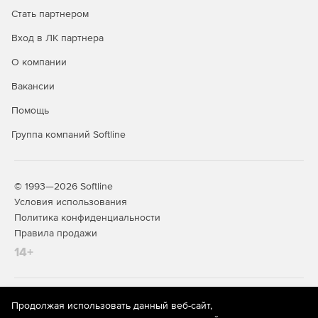
Стать партнером
Вход в ЛК партнера
О компании
Вакансии
Помощь
Группа компаний Softline
© 1993—2026 Softline
Условия использования
Политика конфиденциальности
Правила продажи
14+
На информационном ресурсе store.softline.ru применяются
Продолжая использовать данный веб-сайт,
рекомендательные технологии
(информационные технологии