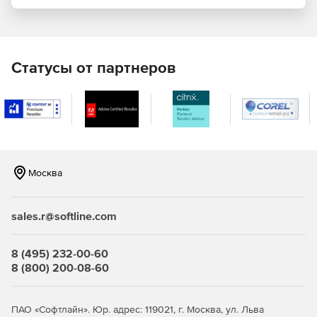
Текстовая расшифровка в режиме реального времени,
замена фона, шумоподавление
Статусы от партнеров
Контроль и администрирование
Полный контроль конференции и ее участников в руках
администратора
Технологичность
Интеграция технологии видеоконференцсвязи в
Москва
приложения и сервисы компании с помощью удобных
SDK инструментов
sales.r@softline.com
8 (495) 232-00-60
8 (800) 200-08-60
ПАО «Софтлайн». Юр. адрес: 119021, г. Москва, ул. Льва