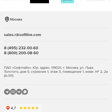
Отечественная платформа
Серверы и поддержка в России.
Москва
Включен в реестр отечественного ПО.
Запатентован в РФ.
sales.r@softline.com
Полная поддержка русского языка в интерфейсе и
технической документации.
8 (495) 232-00-60
8 (800) 200-08-60
Безопасность
Поддержка ОС Astra Linux.
ПАО «Софтлайн». Юр. адрес: 119021, г. Москва, ул. Льва
Толстого, дом 5, строение 1, этаж 3, помещение 1, комн. № 2, 2а
(А-311)
Защита связи обеспечена совместно с ИнфоТеКС.
Соответствует требованиям ФСТЭК и ФСБ.
Доверие клиентов
Более 400 компаний используют SaluteJazz