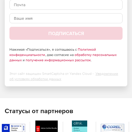
ПОДПИСАТЬСЯ
Нажимая «Подписаться», я соглашаюсь с
Политикой
конфиденциальности
, даю согласие на
обработку персональных
данных
и
получение информационных рассылок
.
Этот сайт защищен SmartCaptcha от Yandex Cloud -
Уведомление
Ключевые преимущества
об условиях обработки данных
SaluteJazz
Высокое качество видео и звука
Обеспечивает четкое и стабильное изображение, а также
Статусы от партнеров
чистый звук, что создает комфортную атмосферу для
общения.