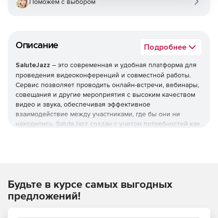
Поможем с выбором
Описание
Подробнее
SaluteJazz
– это современная и удобная платформа для
проведения видеоконференций и совместной работы.
Сервис позволяет проводить онлайн-встречи, вебинары,
совещания и другие мероприятия с высоким качеством
видео и звука, обеспечивая эффективное
взаимодействие между участниками, где бы они ни
находились. SaluteJazz создан с учетом потребностей как
малого и среднего бизнеса, так и крупных корпораций,
предлагая широкий набор функций и преимуществ.
Используйте SaluteJazz для проведения удаленных
встреч любого формата.
Будьте в курсе самых выгодных
предложений!