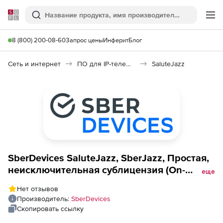
Softline
Поиск
Ме
8 (800) 200-08-60
Запрос цены
Инферит
Блог
Сеть и интернет
ПО для IP-телефонии
SaluteJazz
SberDevices SaluteJazz, SberJazz, Простая,
неисключительная сублицензия (On-
еще
premise, Тариф Социальный Плюс+SDK, 1
Нет отзывов
пользователь, 12 месяцев),
Производитель:
SberDevices
Скопировать ссылку