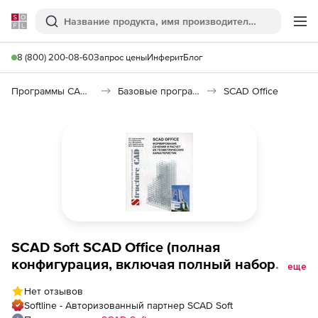
Softline
Поиск
Ме
8 (800) 200-08-60
Запрос цены
Инферит
Блог
Программы САПР и ГИС
Базовые программы
SCAD Office
SCAD Soft SCAD Office (полная
конфигурация, включая полный набор
еще
программ ), Комплект УН Smax
Нет отзывов
Softline - Авторизованный партнер SCAD Soft