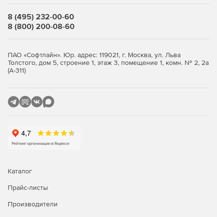
прокатных профилей и листов.
8 (495) 232-00-60
«Консул»
– программа построения произвольных
8 (800) 200-08-60
сечений и расчета их геометрических характеристик
на основе теории сплошных стержней.
ПАО «Софтлайн». Юр. адрес: 119021, г. Москва, ул. Льва
Толстого, дом 5, строение 1, этаж 3, помещение 1, комн. № 2, 2а
«Тонус»
– инструмент построения произвольных
(А-311)
сечений и расчета их геометрических характеристик
на основе теории тонкостенных стержней.
«Сезам»
– программа для поиска эквивалентных
сечений.
«КоКон»
– справочник по коэффициентам
концентрации напряжений и коэффициентам
интенсивности напряжений.
Каталог
«Куст»
– расчетно-теоретический справочник
проектировщика.
Прайс-листы
SCAD Office соответствует следующим строительным
Производители
нормам и правилам: