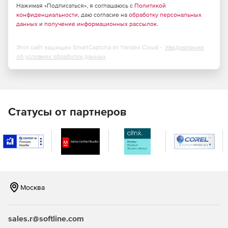
«Декор»
– расчет деревянных конструкций.
Нажимая «Подписаться», я соглашаюсь с
Политикой
конфиденциальности
, даю согласие на
обработку персональных
данных
и
получение информационных рассылок
.
«Запрос»
– инструмент расчета элементов оснований
и фундаментов.
Этот сайт защищен SmartCaptcha от Yandex Cloud -
Уведомление
«Откос»
– средство анализа устойчивости откосов и
об условиях обработки данных
склонов.
«ВЕСТ»
– модуль для расчета нагрузок по СНиП
«Нагрузки и воздействия» и ДБН.
Статусы от партнеров
«Монолит»
– модуль проектирования монолитных
ребристых перекрытий.
«Комета»
– программа для расчета и проектирования
узлов стальных конструкций.
«Кросс»
– модуль для расчета коэффициентов зданий
Москва
и сооружений на упругом основании.
«Конструктор сечений»
– средство формирования и
sales.r@softline.com
расчета геометрических характеристик сечений из