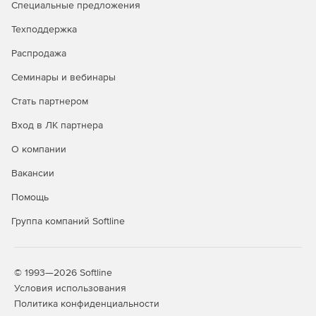
Специальные предложения
СП 20.13330.2016 (СНиП 2.01.07-85*), СП 14.13330.2014
Техподдержка
(СНиП II-7-81*), СП 22.13330.2016 (СНиП 2.02.01-83*), СП
63.13330.2012 (СНиП 52-01-2003) СП 16.13330.2017 (СНиП II-
Распродажа
23-81*), СП 15.13330.2012 (СНиП II-22-81*), СП 24.13330.2011
Семинары и вебинары
(СНиП 2.02.03-85*), СП 64.13330.2011 (СНиП II-25-80), ГОСТ
27751-2014, ГОСТ P 21.1101-2013, ГОСТ P ИCO 9127-94,
Стать партнером
ГОСТ P ИCO/MЭK 12119-2000, что
подтверждено
сертификатом
Центра
Вход в ЛК партнера
сертификации программной продукции в строительстве,
действующим до 31 января 2021г.
О компании
Вакансии
Помощь
Группа компаний Softline
© 1993—2026 Softline
Условия использования
Политика конфиденциальности