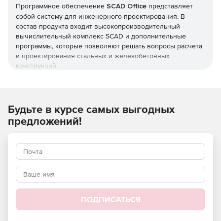
Программное обеспечение
SCAD Office
представляет
собой систему для инженерного проектирования. В
состав продукта входит высокопроизводительный
вычислительный комплекс SCAD и дополнительные
программы, которые позволяют решать вопросы расчета
и проектирования стальных и железобетонных
конструкций.
SCAD Office включает следующие программы:
SCAD
– вычислительный комплекс для анализа
Будьте в курсе самых выгодных
прочности конструкций методом конечных элементов.
предложений!
«Кристалл»
– средство расчета элементов стальных
конструкций.
«Арбат»
– модуль подбора арматуры и экспертизы
элементов железобетонных конструкций.
«Камин»
– средство расчета каменных и
ПОДПИСАТЬСЯ
армокаменных конструкций.